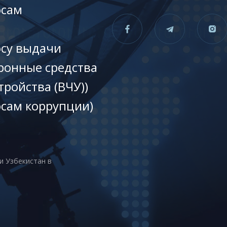
осам
осу выдачи
ронные средства
тройства (ВЧУ))
осам коррупции)
и Узбекистан в