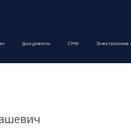
ам
Документы
СМК
Электронное 
дашевич