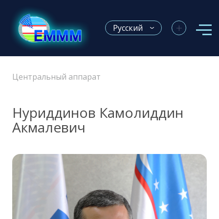
+
Русский
Центральный аппарат
Нуриддинов Камолиддин
Акмалевич