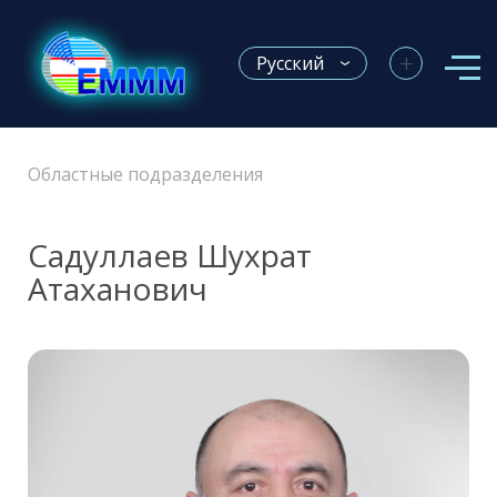
+
Русский
Областные подразделения
Садуллаев Шухрат
Атаханович