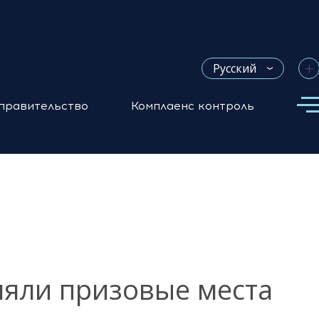
+
Русский
правительство
Комплаенс контроль
няли призовые места