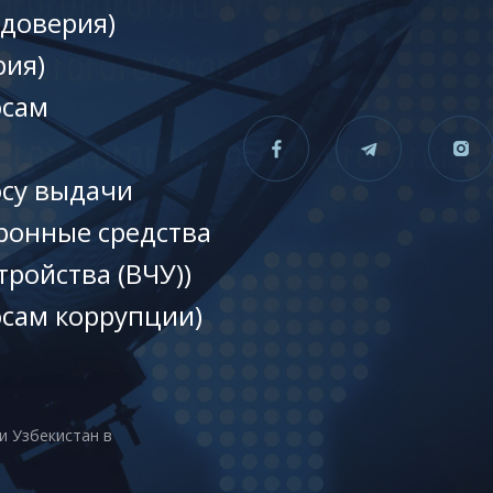
 доверия)
рия)
осам
осу выдачи
ронные средства
тройства (ВЧУ))
осам коррупции)
и Узбекистан в