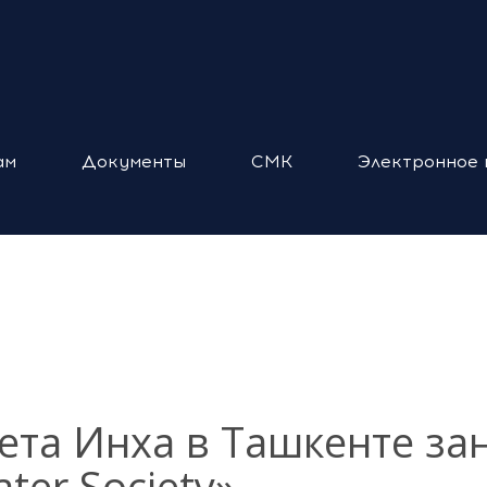
ам
Документы
СМК
Электронное 
ета Инха в Ташкенте за
ter Society»