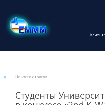
Клиент
Новости отрасли
Студенты Университ
в конкурсе «2nd K-Wa