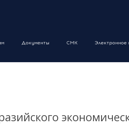
ам
Документы
СМК
Электронное 
вразийского экономичес