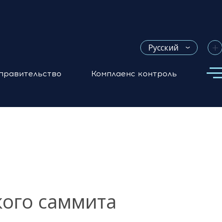
+
Русский
правительство
Комплаенс контроль
кого саммита