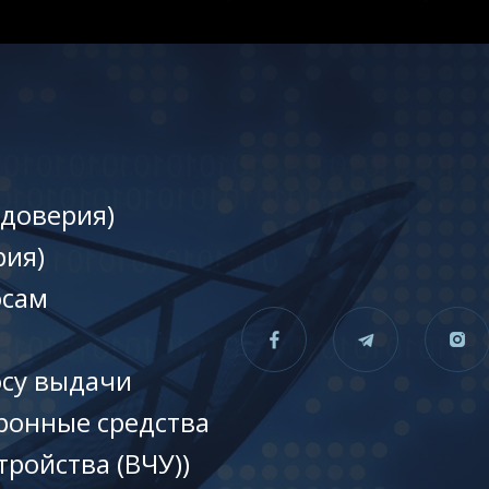
 доверия)
рия)
осам
осу выдачи
ронные средства
тройства (ВЧУ))