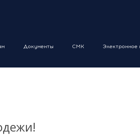
ам
Документы
СМК
Электронное 
одежи!