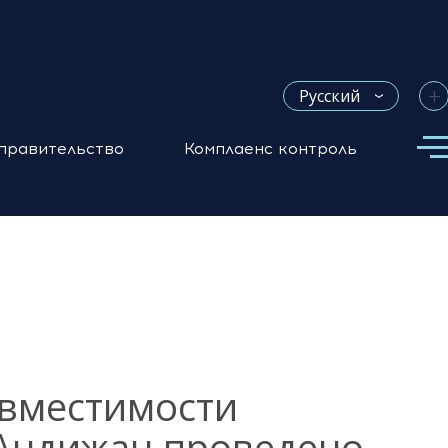
+
Русский
правительство
Комплаенс контроль
овместимости
 Андижан проведено