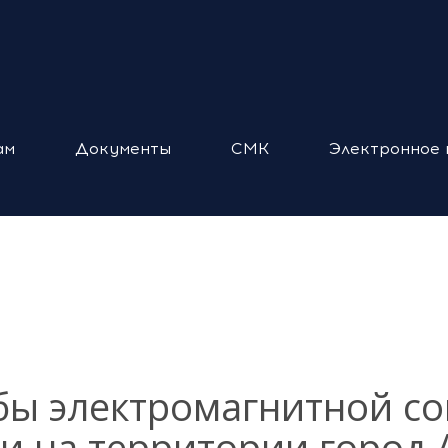
ам
Документы
СМК
Электронное 
бы электромагнитной с
и на территории город