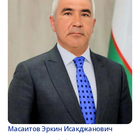
Масаитов Эркин Исакджанович