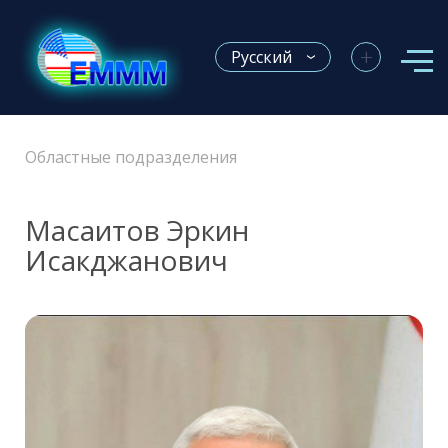
+
Русский
Областные подразделения
Масаитов Эркин
Исакджанович