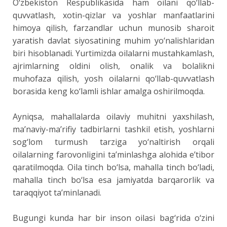
O‘zbekiston Respublikasida ham oilani qo‘llab-
quvvatlash, xotin-qizlar va yoshlar manfaatlarini
himoya qilish, farzandlar uchun munosib sharoit
yaratish davlat siyosatining muhim yo‘nalishlaridan
biri hisoblanadi. Yurtimizda oilalarni mustahkamlash,
ajrimlarning oldini olish, onalik va bolalikni
muhofaza qilish, yosh oilalarni qo‘llab-quvvatlash
borasida keng ko‘lamli ishlar amalga oshirilmoqda.
Ayniqsa, mahallalarda oilaviy muhitni yaxshilash,
ma’naviy-ma’rifiy tadbirlarni tashkil etish, yoshlarni
sog‘lom turmush tarziga yo‘naltirish orqali
oilalarning farovonligini ta’minlashga alohida e’tibor
qaratilmoqda. Oila tinch bo‘lsa, mahalla tinch bo‘ladi,
mahalla tinch bo‘lsa esa jamiyatda barqarorlik va
taraqqiyot ta’minlanadi.
Bugungi kunda har bir inson oilasi bag‘rida o‘zini