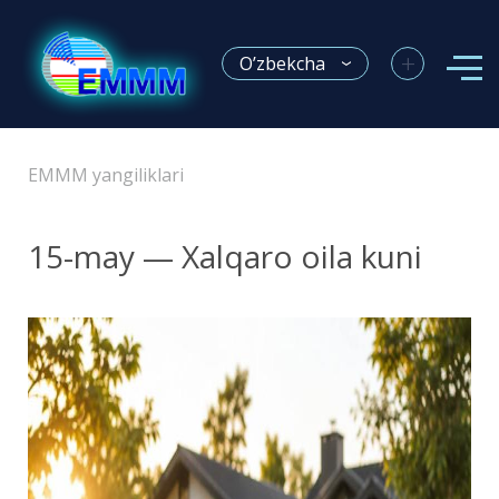
+
O’zbekcha
EMMM yangiliklari
15-may — Xalqaro oila kuni