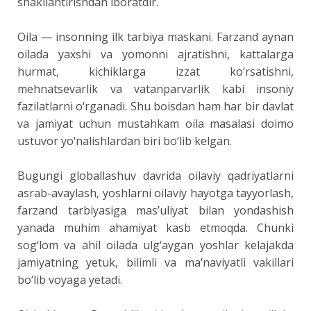
shakllantirishdan iboratdir.
Oila — insonning ilk tarbiya maskani. Farzand aynan
oilada yaxshi va yomonni ajratishni, kattalarga
hurmat, kichiklarga izzat ko‘rsatishni,
mehnatsevarlik va vatanparvarlik kabi insoniy
fazilatlarni o‘rganadi. Shu boisdan ham har bir davlat
va jamiyat uchun mustahkam oila masalasi doimo
ustuvor yo‘nalishlardan biri bo‘lib kelgan.
Bugungi globallashuv davrida oilaviy qadriyatlarni
asrab-avaylash, yoshlarni oilaviy hayotga tayyorlash,
farzand tarbiyasiga mas’uliyat bilan yondashish
yanada muhim ahamiyat kasb etmoqda. Chunki
sog‘lom va ahil oilada ulg‘aygan yoshlar kelajakda
jamiyatning yetuk, bilimli va ma’naviyatli vakillari
bo‘lib voyaga yetadi.