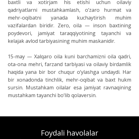
baxtli va xotirjam his etishi uchun oilaviy
qadriyatlarni mustahkamlash, o‘zaro hurmat va
mehr-oqibatni yanada kuchaytirish muhim
vazifalardan biridir. Zero, oila — inson baxtining
poydevori, jamiyat taraqqiyotining tayanchi va
kelajak avlod tarbiyasining muhim maskanidir.
15-may — Xalqaro oila kuni barchamizni oila qadri,
ota-ona mehri, farzand tarbiyasi va oilaviy birdamlik
haqida yana bir bor chuqur o‘ylashga undaydi. Har
bir xonadonda tinchlik, mehr-oqibat va baxt hukm
sursin. Mustahkam oilalar esa jamiyat ravnaqining
mustahkam tayanchi bo‘lib qolaversin.
Foydali havolalar