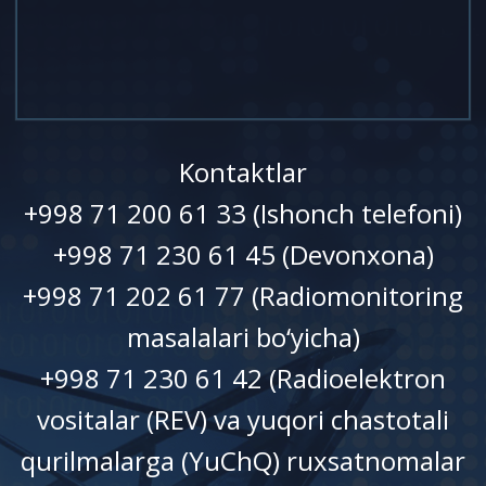
Kontaktlar
+998 71 200 61 33 (Ishonch telefoni)
+998 71 230 61 45 (Devonxonа)
+998 71 202 61 77 (Radiomonitoring
masalalari bo‘yicha)
+998 71 230 61 42 (Radioelektron
vositalar (REV) va yuqori chastotali
qurilmalarga (YuChQ) ruxsatnomalar