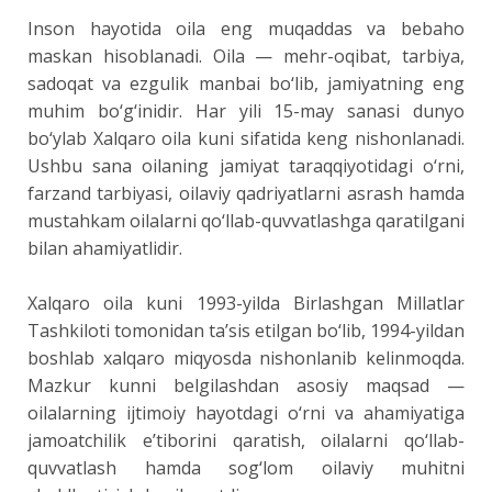
Inson hayotida oila eng muqaddas va bebaho
maskan hisoblanadi. Oila — mehr-oqibat, tarbiya,
sadoqat va ezgulik manbai bo‘lib, jamiyatning eng
muhim bo‘g‘inidir. Har yili 15-may sanasi dunyo
bo‘ylab Xalqaro oila kuni sifatida keng nishonlanadi.
Ushbu sana oilaning jamiyat taraqqiyotidagi o‘rni,
farzand tarbiyasi, oilaviy qadriyatlarni asrash hamda
mustahkam oilalarni qo‘llab-quvvatlashga qaratilgani
bilan ahamiyatlidir.
Xalqaro oila kuni 1993-yilda Birlashgan Millatlar
Tashkiloti tomonidan ta’sis etilgan bo‘lib, 1994-yildan
boshlab xalqaro miqyosda nishonlanib kelinmoqda.
Mazkur kunni belgilashdan asosiy maqsad —
oilalarning ijtimoiy hayotdagi o‘rni va ahamiyatiga
jamoatchilik e’tiborini qaratish, oilalarni qo‘llab-
quvvatlash hamda sog‘lom oilaviy muhitni