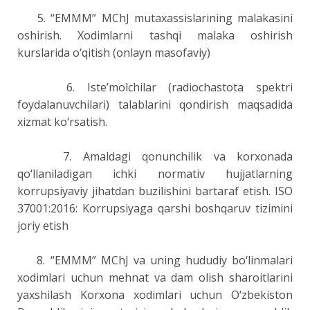
5. “EMMM” MChJ mutaxassislarining malakasini
oshirish. Xodimlarni tashqi malaka oshirish
kurslarida o‘qitish (onlayn masofaviy)
6. Iste’molchilar (radiochastota spektri
foydalanuvchilari) talablarini qondirish maqsadida
xizmat ko‘rsatish.
7. Amaldagi qonunchilik va korxonada
qo‘llaniladigan ichki normativ hujjatlarning
korrupsiyaviy jihatdan buzilishini bartaraf etish. ISO
37001:2016: Korrupsiyaga qarshi boshqaruv tizimini
joriy etish
8. “EMMM” MChJ va uning hududiy bo‘linmalari
xodimlari uchun mehnat va dam olish sharoitlarini
yaxshilash Korxona xodimlari uchun O‘zbekiston