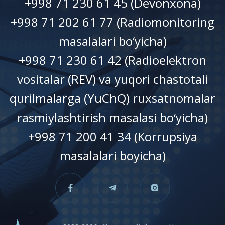
+998 71 230 61 45 (Devonxonа)
+998 71 202 61 77 (Radiomonitoring
masalalari bo‘yicha)
+998 71 230 61 42 (Radioelektron
vositalar (REV) va yuqori chastotali
qurilmalarga (YuChQ) ruxsatnomalar
rasmiylashtirish masalasi bo‘yicha)
+998 71 200 41 34 (Korrupsiya
masalalari boyicha)