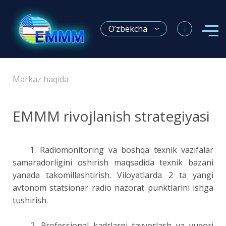
+
O’zbekcha
Markaz haqida
EMMM rivojlanish strategiyasi
1. Radiomonitoring va boshqa texnik vazifalar
samaradorligini oshirish maqsadida texnik bazani
yanada takomillashtirish. Viloyatlarda 2 ta yangi
avtonom statsionar radio nazorat punktlarini ishga
tushirish.
2. Professional kadrlarni tayyorlash va yuqori