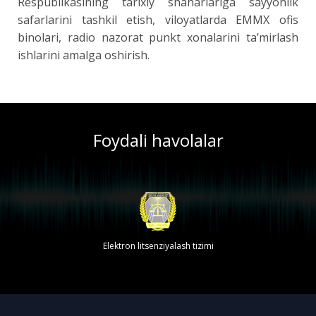
Respublikasining tarixiy shaharlariga sayyohlik
safarlarini tashkil etish, viloyatlarda EMMX ofis
binolari, radio nazorat punkt xonalarini ta’mirlash
ishlarini amalga oshirish.
Foydali havolalar
Elektron litsenziyalash tizimi