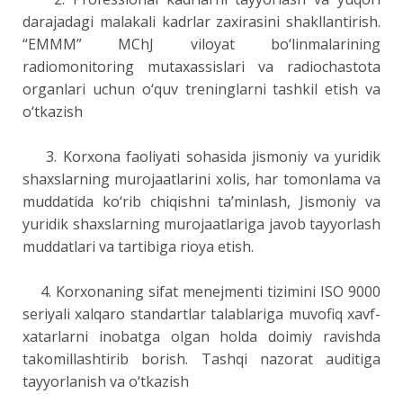
darajadagi malakali kadrlar zaxirasini shakllantirish.
“EMMM” MChJ viloyat bo‘linmalarining
radiomonitoring mutaxassislari va radiochastota
organlari uchun o‘quv treninglarni tashkil etish va
o‘tkazish
3. Korxona faoliyati sohasida jismoniy va yuridik
shaxslarning murojaatlarini xolis, har tomonlama va
muddatida ko‘rib chiqishni ta’minlash, Jismoniy va
yuridik shaxslarning murojaatlariga javob tayyorlash
muddatlari va tartibiga rioya etish.
4. Korxonaning sifat menejmenti tizimini ISO 9000
seriyali xalqaro standartlar talablariga muvofiq xavf-
xatarlarni inobatga olgan holda doimiy ravishda
takomillashtirib borish. Tashqi nazorat auditiga
tayyorlanish va o‘tkazish