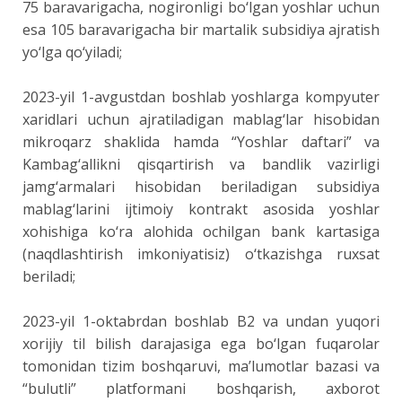
75 baravarigacha, nogironligi bo‘lgan yoshlar uchun
esa 105 baravarigacha bir martalik subsidiya ajratish
yo‘lga qo‘yiladi;
2023-yil 1-avgustdan boshlab yoshlarga kompyuter
xaridlari uchun ajratiladigan mablag‘lar hisobidan
mikroqarz shaklida hamda “Yoshlar daftari” va
Kambag‘allikni qisqartirish va bandlik vazirligi
jamg‘armalari hisobidan beriladigan subsidiya
mablag‘larini ijtimoiy kontrakt asosida yoshlar
xohishiga ko‘ra alohida ochilgan bank kartasiga
(naqdlashtirish imkoniyatisiz) o‘tkazishga ruxsat
beriladi;
2023-yil 1-oktabrdan boshlab B2 va undan yuqori
xorijiy til bilish darajasiga ega bo‘lgan fuqarolar
tomonidan tizim boshqaruvi, ma’lumotlar bazasi va
“bulutli” platformani boshqarish, axborot