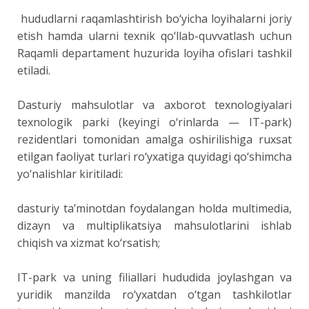
hududlarni raqamlashtirish bo‘yicha loyihalarni joriy
etish hamda ularni texnik qo‘llab-quvvatlash uchun
Raqamli departament huzurida loyiha ofislari tashkil
etiladi.
Dasturiy mahsulotlar va axborot texnologiyalari
texnologik parki (keyingi o‘rinlarda — IT-park)
rezidentlari tomonidan amalga oshirilishiga ruxsat
etilgan faoliyat turlari ro‘yxatiga quyidagi qo‘shimcha
yo‘nalishlar kiritiladi:
dasturiy ta’minotdan foydalangan holda multimedia,
dizayn va multiplikatsiya mahsulotlarini ishlab
chiqish va xizmat ko‘rsatish;
IT-park va uning filiallari hududida joylashgan va
yuridik manzilda ro‘yxatdan o‘tgan tashkilotlar