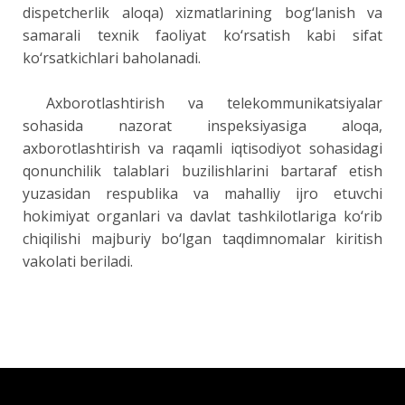
dispetcherlik aloqa) xizmatlarining bog‘lanish va
samarali texnik faoliyat ko‘rsatish kabi sifat
ko‘rsatkichlari baholanadi.
Axborotlashtirish va telekommunikatsiyalar
sohasida nazorat inspeksiyasiga aloqa,
axborotlashtirish va raqamli iqtisodiyot sohasidagi
qonunchilik talablari buzilishlarini bartaraf etish
yuzasidan respublika va mahalliy ijro etuvchi
hokimiyat organlari va davlat tashkilotlariga ko‘rib
chiqilishi majburiy bo‘lgan taqdimnomalar kiritish
vakolati beriladi.