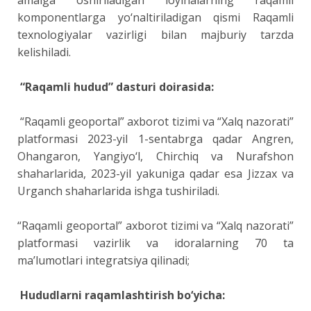
komponentlarga yo‘naltiriladigan qismi Raqamli
texnologiyalar vazirligi bilan majburiy tarzda
kelishiladi.
“Raqamli hudud” dasturi doirasida:
“Raqamli geoportal” axborot tizimi va “Xalq nazorati”
platformasi 2023-yil 1-sentabrga qadar Angren,
Ohangaron, Yangiyo‘l, Chirchiq va Nurafshon
shaharlarida, 2023-yil yakuniga qadar esa Jizzax va
Urganch shaharlarida ishga tushiriladi.
“Raqamli geoportal” axborot tizimi va “Xalq nazorati”
platformasi vazirlik va idoralarning 70 ta
ma’lumotlari integratsiya qilinadi;
Hududlarni raqamlashtirish bo‘yicha: