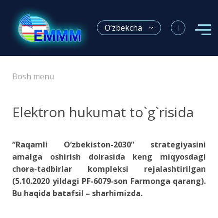
+
O’zbekcha
Bosh menu
Elektron hukumat to`g`risida
“Raqamli O‘zbekiston-2030” strategiyasini
amalga oshirish doirasida keng miqyosdagi
chora-tadbirlar kompleksi rejalashtirilgan
(5.10.2020 yildagi PF-6079-son Farmonga qarang).
Bu haqida batafsil – sharhimizda.