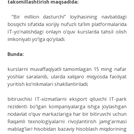
takomillashtirish maqsadida:
“Bir million dasturchi” loyihasining navbatdagi
bosqichi sifatida xorijiy nufuzli ta’lim platformalarida
IT-yo‘nalishdagi onlayn o‘quv kurslarda tahsil olish
imkoniyati yo‘lga qo‘yiladi.
Bunda:
kurslarni muvaffaqiyatli tamomlagan 15 ming nafar
yoshlar saralanib, ularda xalqaro miqyosda faoliyat
yuritish ko‘nikmalari shakllantiriladi;
bitiruvchisi IT-xizmatlarni eksport qiluvchi IT-park
rezidenti bo‘lgan kompaniyalarga ishga joylashgan
nodavlat o‘quv markazlariga har bir bitiruvchi uchun
Raqamli texnologiyalarni rivojlantirish jamg‘armasi
mablag‘lari hisobidan bazaviy hisoblash miqdorining