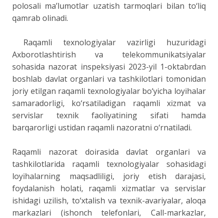
polosali ma’lumotlar uzatish tarmoqlari bilan to‘liq
qamrab olinadi.
Raqamli texnologiyalar vazirligi huzuridagi
Axborotlashtirish va telekommunikatsiyalar
sohasida nazorat inspeksiyasi 2023-yil 1-oktabrdan
boshlab davlat organlari va tashkilotlari tomonidan
joriy etilgan raqamli texnologiyalar bo‘yicha loyihalar
samaradorligi, ko‘rsatiladigan raqamli xizmat va
servislar texnik faoliyatining sifati hamda
barqarorligi ustidan raqamli nazoratni o‘rnatiladi.
Raqamli nazorat doirasida davlat organlari va
tashkilotlarida raqamli texnologiyalar sohasidagi
loyihalarning maqsadliligi, joriy etish darajasi,
foydalanish holati, raqamli xizmatlar va servislar
ishidagi uzilish, to‘xtalish va texnik-avariyalar, aloqa
markazlari (ishonch telefonlari, Call-markazlar,