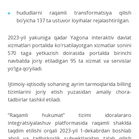
hududlarni raqamli transformatsiya qilish
bo‘yicha 137 ta ustuvor loyihalar rejalashtirilgan.
2023-yil yakuniga qadar Yagona interaktiv davlat
xizmatlari portalida ko‘rsatilayotgan xizmatlar sonini
570 taga yetkazish doirasida portalda birinchi
navbatda joriy etiladigan 95 ta xizmat va servislar
yo‘lga qo‘yiladi.
Ijtimoiy-iqtisodiy sohaning ayrim tarmoqlarida billing
tizimlarini joriy etish yuzasidan amaliy chora-
tadbirlar tashkil etiladi.
“Raqamli hukumat” tizimi idoralararo
integratsiyalashuv platformasida raqamli shaklda
taqdim etilishi orqali 2023-yil 1-dekabrdan boshlab
aholi va tadbirkorlik subyektlaridan talab qilish