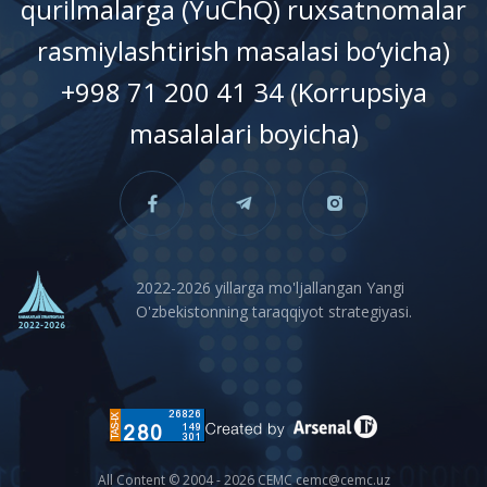
qurilmalarga (YuChQ) ruxsatnomalar
rasmiylashtirish masalasi bo‘yicha)
+998 71 200 41 34 (Korrupsiya
masalalari boyicha)
2022-2026 yillarga mo'ljallangan Yangi
O'zbekistonning taraqqiyot strategiyasi.
All Content © 2004 - 2026 CEMC cemc@cemc.uz