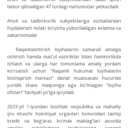
bekor qilinadigan 47 turdagi ma’lumotlar yetkaziladi.
Aholi va tadbirkorlik subyektlariga xizmatlardan
foydalanish holati bo‘yicha yuboriladigan eslatma va
xabarnomalar
Raqamlashtirish loyihalarini samarali amalga
oshirish hamda mas’ul vazirliklar bilan hamkorlikda
ishlash va ularga har tomonlama amaliy yordam
ko‘rsatish uchun “Raqamli hukumat loyihalarini
boshqarish markazi” davlat muassasasi huzurida
yuridik shaxs maqomiga ega bo‘lmagan “loyiha
ofislari” faoliyati yo‘lga qo‘yiladi.
2023-yil 1-iyundan boshlab respublika va mahalliy
ijro etuvchi hokimiyat organlari tomonidan tashqi
kredit va beg‘araz ko‘mak mablag‘lari asosida
amalga oshiriladigan loyihalarning raqamli