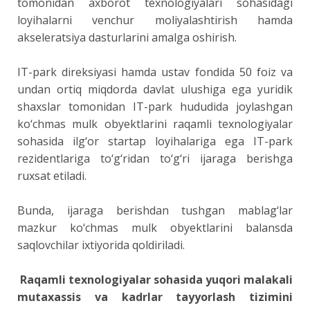
tomonidan axborot texnologiyalari sohasidagi
loyihalarni venchur moliyalashtirish hamda
akseleratsiya dasturlarini amalga oshirish.
IT-park direksiyasi hamda ustav fondida 50 foiz va
undan ortiq miqdorda davlat ulushiga ega yuridik
shaxslar tomonidan IT-park hududida joylashgan
ko‘chmas mulk obyektlarini raqamli texnologiyalar
sohasida ilg‘or startap loyihalariga ega IT-park
rezidentlariga to‘g‘ridan to‘g‘ri ijaraga berishga
ruxsat etiladi.
Bunda, ijaraga berishdan tushgan mablag‘lar
mazkur ko‘chmas mulk obyektlarini balansda
saqlovchilar ixtiyorida qoldiriladi.
Raqamli texnologiyalar sohasida yuqori malakali
mutaxassis va kadrlar tayyorlash tizimini