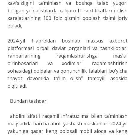
xavfsizligini ta’minlash va boshqa talab yuqori
bo‘lgan yo‘nalishlarda xalqaro IT-sertifikatlarni olish
xarajatlarining 100 foiz qismini qoplash tizimi joriy
etiladi;
2024-yil 1-apreldan boshlab maxsus axborot
platformasi orqali davlat organlari va tashkilotlari
rahbarlarining raqamlashtirishga mas’ul
o‘rinbosarlari va xodimlari raqamlashtirish
sohasidagi qoidalar va qonunchilik talablari bo‘yicha
“hayot davomida ta’lim olish” tamoyili asosida
o‘qitiladi.
Bundan tashqari:
aholini sifatli raqamli infratuzilma bilan ta’minlash
maqsadida barcha aholi yashash maskanlari 2024-yil
yakuniga qadar keng polosali mobil aloqa va keng