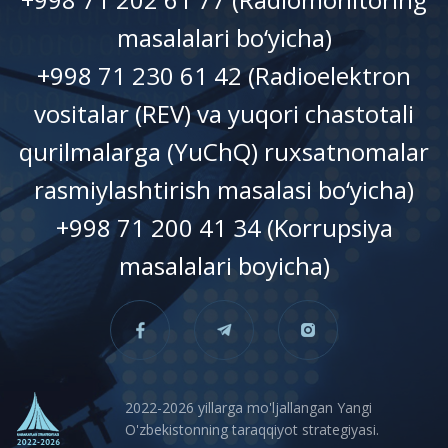
masalalari bo‘yicha)
+998 71 230 61 42 (Radioelektron
vositalar (REV) va yuqori chastotali
qurilmalarga (YuChQ) ruxsatnomalar
rasmiylashtirish masalasi bo‘yicha)
+998 71 200 41 34 (Korrupsiya
masalalari boyicha)
2022-2026 yillarga mo'ljallangan Yangi
O'zbekistonning taraqqiyot strategiyasi.