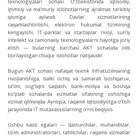
texnologiyalari sohasi O‘zbekistonda iqtisodiy,
ijtimoiy va ma’muriy islohotlarning ajralmas tarkibiy
qismiga aylandi. Davlat xizmatlarining
raqamlashtirilishi, elektron hukumat tizimining
kengayishi, IT-parklar va startaplar rivoji, sun’iy
intellekt va zamonaviy texnologiyalarni hayotga joriy
etish — bularning barchasi AKT sohasida olib
borilayotgan chuqur islohotlar natijasidir.
Bugun AKT sohasi nafaqat texnik infratuzilmaning
rivojlanishiga, balki ochiq va samarali boshqaruv,
ta’lim, sog‘liqni saqlash, bank-moliya va boshqa
ko‘plab sohalarda xizmatlar sifatining oshishiga
xizmat qilmoqda. Ayniqsa, raqamli iqtisodiyotga o‘tish
jarayonida IT mutaxassislarning o‘rni beqiyos.
Ushbu kasb egalari — dasturchilar, muhandislar,
tizim administratorlari, tahlilchilar, raqamli xizmatlar