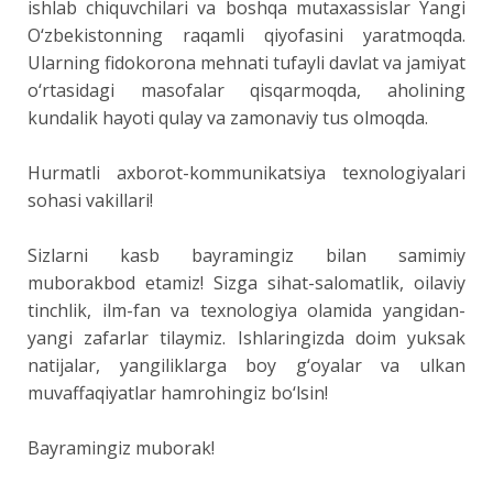
ishlab chiquvchilari va boshqa mutaxassislar Yangi
O‘zbekistonning raqamli qiyofasini yaratmoqda.
Ularning fidokorona mehnati tufayli davlat va jamiyat
o‘rtasidagi masofalar qisqarmoqda, aholining
kundalik hayoti qulay va zamonaviy tus olmoqda.
Hurmatli axborot-kommunikatsiya texnologiyalari
sohasi vakillari!
Sizlarni kasb bayramingiz bilan samimiy
muborakbod etamiz! Sizga sihat-salomatlik, oilaviy
tinchlik, ilm-fan va texnologiya olamida yangidan-
yangi zafarlar tilaymiz. Ishlaringizda doim yuksak
natijalar, yangiliklarga boy g‘oyalar va ulkan
muvaffaqiyatlar hamrohingiz bo‘lsin!
Bayramingiz muborak!