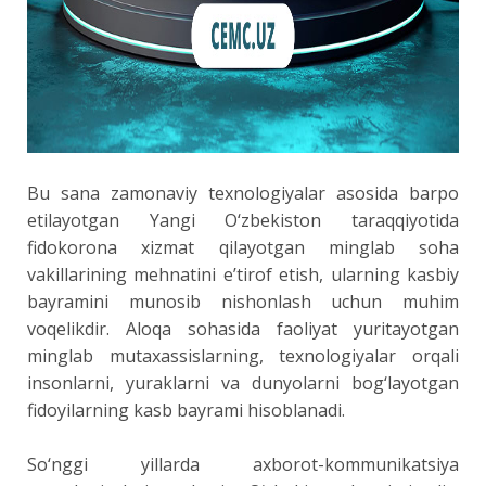
Bu sana zamonaviy texnologiyalar asosida barpo
etilayotgan Yangi O‘zbekiston taraqqiyotida
fidokorona xizmat qilayotgan minglab soha
vakillarining mehnatini e’tirof etish, ularning kasbiy
bayramini munosib nishonlash uchun muhim
voqelikdir. Aloqa sohasida faoliyat yuritayotgan
minglab mutaxassislarning, texnologiyalar orqali
insonlarni, yuraklarni va dunyolarni bog‘layotgan
fidoyilarning kasb bayrami hisoblanadi.
So‘nggi yillarda axborot-kommunikatsiya