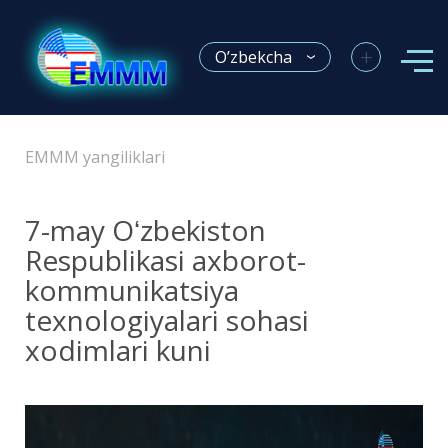
+
O’zbekcha
EMMM yangiliklari
7-may Oʻzbekiston
Respublikasi axborot-
kommunikatsiya
texnologiyalari sohasi
xodimlari kuni