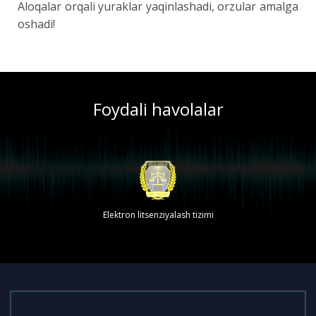
Aloqalar orqali yuraklar yaqinlashadi, orzular amalga
oshadi!
Foydali havolalar
Elektron litsenziyalash tizimi