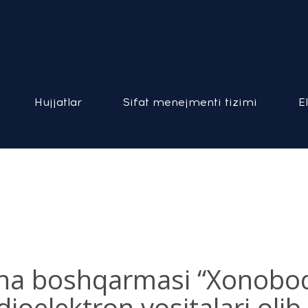
Hujjatlar
Sifat menejmenti tizimi
E
xona boshqarmasi “Xonobo
elektron vositalari olib ki