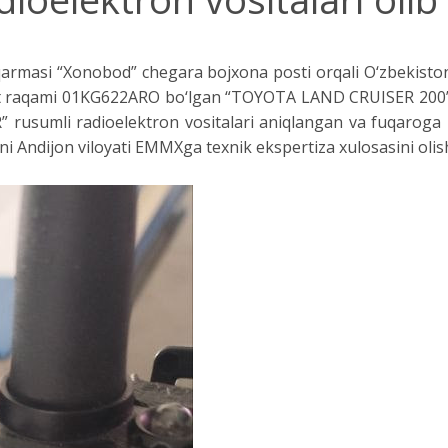
qarmasi “Xonobod” chegara bojxona posti orqali O‘zbekiston
vlat raqami 01KG622ARO bo‘lgan “TOYOTA LAND CRUISER 200”
usumli radioelektron vositalari aniqlangan va fuqaroga nis
i Andijon viloyati EMMXga texnik ekspertiza xulosasini olish