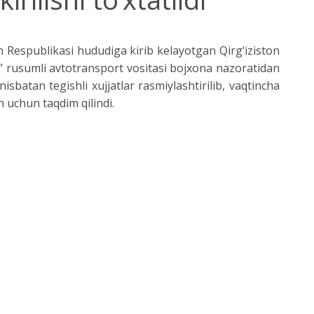
 Respublikasi hududiga kirib kelayotgan Qirg‘iziston
 rusumli avtotransport vositasi bojxona nazoratidan
batan tegishli xujjatlar rasmiylashtirilib, vaqtincha
 uchun taqdim qilindi.