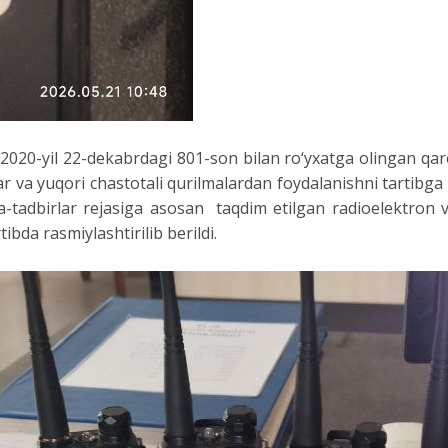
2020-yil 22-dekabrdagi 801-son bilan ro‘yxatga olingan qar
 va yuqori chastotali qurilmalardan foydalanishni tartibga so
a-tadbirlar rejasiga asosan taqdim etilgan radioelektron vo
ibda rasmiylashtirilib berildi.