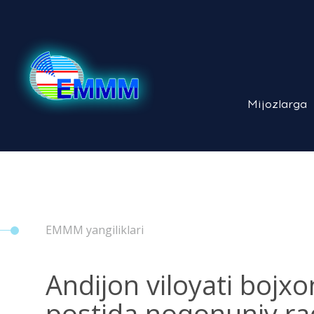
Mijozlarga
EMMM yangiliklari
Andijon viloyati boj
postida noqonuniy radio