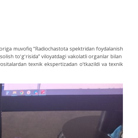
origa muvofiq “Radiochastota spektridan foydalanish
lish toʻgʻrisida” viloyatdagi vakolatli organlar bilan
sitalardan texnik ekspertizadan o‘tkazildi va texnik