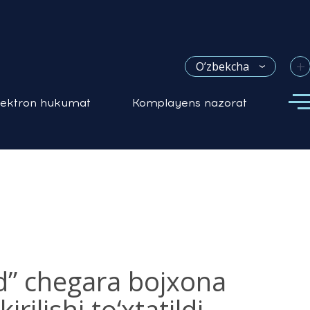
+
O’zbekcha
lektron hukumat
Komplayens nazorat
d” chegara bojxona
rilishi to‘xtatildi