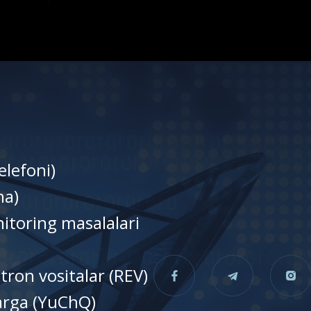
elefoni)
nа)
itoring masalalari
tron vositalar (REV)
larga (YuChQ)