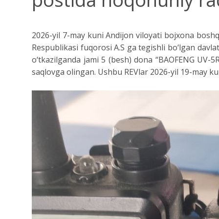
2026-yil 7-may kuni Andijon viloyati bojxona bosh
Respublikasi fuqorosi A.S ga tegishli bo‘lgan da
o‘tkazilganda jami 5 (besh) dona “BAOFENG UV-5R” r
saqlovga olingan. Ushbu REVlar 2026-yil 19-may kun