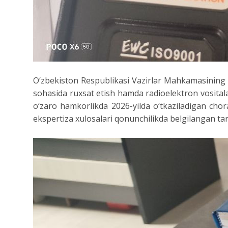
O‘zbekiston Respublikasi Vazirlar Mahkamasining 
sohasida ruxsat etish hamda radioelektron vositalar
o‘zaro hamkorlikda 2026-yilda o‘tkaziladigan chor
ekspertiza xulosalari qonunchilikda belgilangan tart