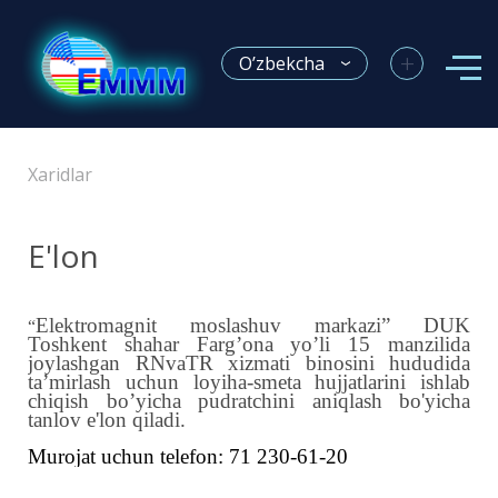
+
O’zbekcha
Xaridlar
E'lon
Elektromagnit moslashuv markazi” DUK
“
Toshkent shahar Farg’ona yo’li 15 manzilida
joylashgan RNvaTR xizmati binosini hududida
ta’mirlash uchun loyiha-smeta hujjatlarini ishlab
chiqish bo’yicha pudratchini aniqlash bo'yicha
tanlov e'lon qiladi.
Murojat uchun telefon: 71 230-61-20