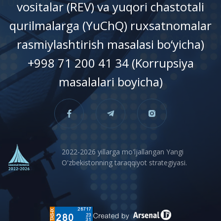
vositalar (REV) va yuqori chastotali
qurilmalarga (YuChQ) ruxsatnomalar
rasmiylashtirish masalasi bo‘yicha)
+998 71 200 41 34 (Korrupsiya
masalalari boyicha)
2022-2026 yillarga mo'ljallangan Yangi
O'zbekistonning taraqqiyot strategiyasi.