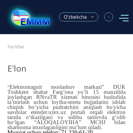
+
O’zbekcha
Xaridlar
E'lon
Elektromagnit moslashuv markazi” DUK
“
Toshkent shahar Farg’ona yo’li 15 manzilida
joylashgan RNvaTR xizmati binosini hududida
ta’mirlash uchun loyiha-smeta hujjatlarini ishlab
chiqish bo’yicha pudratchini aniqlash bo'yicha
savdolar
etender.uzex.uz portali orqali elektron
tarzda o‘tkazilgani va ushbu tanlovda g‘olib
bo‘lga
n “ALOQALOYIHA” MCHJ
bilan
shartnoma imzolaganligini ma’lum qiladi.
Murojat uchun telefon: 71 230-61-2
0