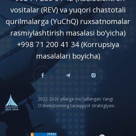
vositalar (REV) va yuqori chastotali
qurilmalarga (YuChQ) ruxsatnomalar
rasmiylashtirish masalasi bo‘yicha)
+998 71 200 41 34 (Korrupsiya
masalalari boyicha)
2022-2026 yillarga mo'ljallangan Yangi
O'zbekistonning taraqqiyot strategiyasi.