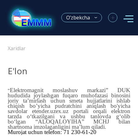
+
O’zbekcha
Xaridlar
E'lon
Elektromagnit moslashuv markazi” DUK
“
hududida joylashgan fuqaro muhofazasi binosini
joriy ta’mirlash uchun smeta hujjatlarini ishlab
chiqish bo’yicha pudratchini aniqlash bo'yicha
savdolar
etender.uzex.uz portali orqali elektron
tarzda o‘tkazilgani va ushbu tanlovda g‘olib
bo‘lga
n “ALOQALOYIHA” MCHJ
bilan
shartnoma imzolaganligini ma’lum qiladi.
Murojat uchun telefon: 71 230-61-2
0