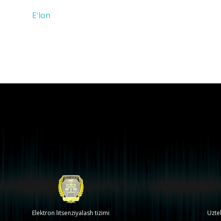
E'lon
Elektron litsenziyalash tizimi
Uzte