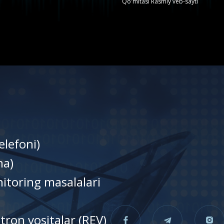
Qo'mitasi Rasmiy veb-sayti
elefoni)
nа)
itoring masalalari
tron vositalar (REV)