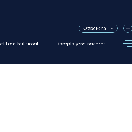
+
O’zbekcha
lektron hukumat
Komplayens nazorat