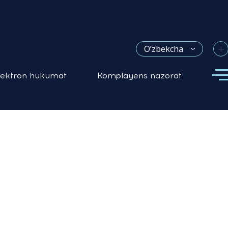
+
O’zbekcha
lektron hukumat
Komplayens nazorat