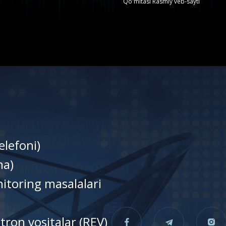
Qo'mitasi Rasmiy veb-sayti
elefoni)
nа)
itoring masalalari
tron vositalar (REV)