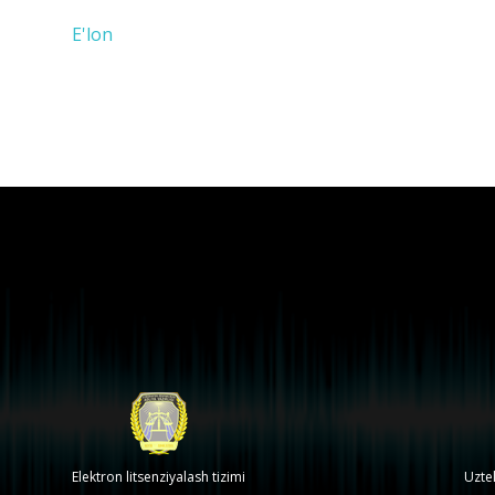
E'lon
Elektron litsenziyalash tizimi
Uzte