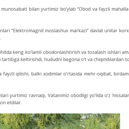
gi munosabati bilan yurtimiz bo‘ylab “Obod va fayzli mahall
nlari “Elektromagnit moslashuv markazi” davlat unitar korxo
.
a keng ko‘lamli obodonlashtirish va tozalash ishlari amalg
i tartibga keltirishdi, hududni begona o‘t va chiqindilardan t
ayzli qilishi, balki xodimlar o‘rtasida mehr-oqibat, bird
yurtimiz ravnaqi, Vatanimiz obodligi yo‘lida o‘z hissalari
n etdilar.