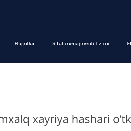
Hujjatlar
Sifat menejmenti tizimi
E
lq xayriya hashari o‘tka