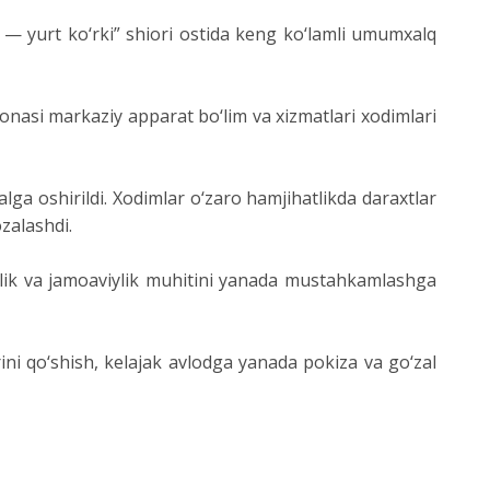
a — yurt ko‘rki” shiori ostida keng ko‘lamli umumxalq
nasi markaziy apparat bo‘lim va xizmatlari xodimlari
a oshirildi. Xodimlar o‘zaro hamjihatlikda daraxtlar
ozalashdi.
amlik va jamoaviylik muhitini yanada mustahkamlashga
ni qo‘shish, kelajak avlodga yanada pokiza va go‘zal