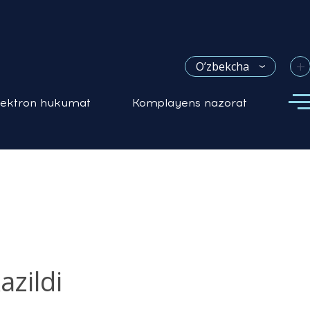
+
O’zbekcha
lektron hukumat
Komplayens nazorat
zildi