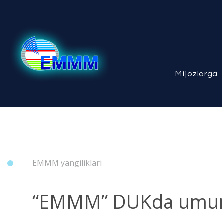
Mijozlarga
EMMM yangiliklari
“EMMM” DUKda umumxa