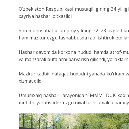
O‘zbekiston Respublikasi mustaqilligining 34 yilli
xayriya hashari o‘tkazildi.
Shu munosabat bilan joriy yilning 22–23-avgust ku
ham mazkur ezgu tashabbusda faol ishtirok etdilar
Hashar davomida korxona hududi hamda atrof-muhitd
va manzarali butalarni parvarish qilishdi, yo‘laklarn
Mazkur tadbir nafaqat hududni yanada ko‘rkam va f
xizmat qildi.
Umumxalq hashari jarayonida “EMMM” DUK xodimlari 
muhitni yaratishdek ezgu niyatlarini amalda namoyo