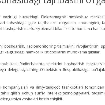
r vazirligi huzuridagi Elektromagnit moslashuv markazi 
ari sohasidagi ilg‘or tajribalarni o‘rganish, shuningdek,
ini boshqarish markaziy xizmati bilan ikki tomonlama hamko
 boshqarish, radiomonitoring tizimlarini rivojlantirish, 
dagi kelgusidagi hamkorlik istiqbollarini muhokama qildilar.
publikasi Radiochastota spektrini boshqarish markaziy 
ya delegatsiyasining O‘zbekiston Respublikasiga bo‘lajak t
i kompaniyalari va ilmiy-tadqiqot tashkilotlari tomonida
tahlil qilish uchun sun’iy intellekt texnologiyalari, taqsi
elengatsiya vositalari ko‘rib chiqildi.