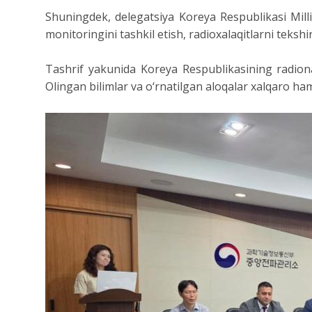
Shuningdek, delegatsiya Koreya Respublikasi Milliy
monitoringini tashkil etish, radioxalaqitlarni tekshi
Tashrif yakunida Koreya Respublikasining radionaz
Olingan bilimlar va o‘rnatilgan aloqalar xalqaro ham