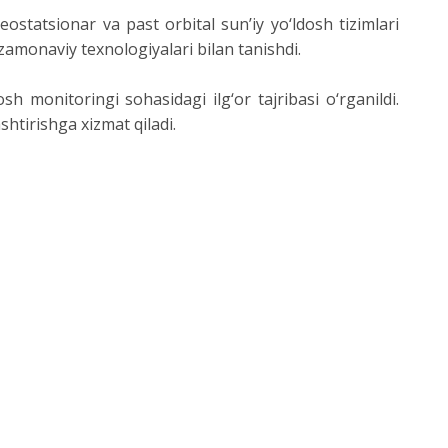
ostatsionar va past orbital sun’iy yo‘ldosh tizimlari
 zamonaviy texnologiyalari bilan tanishdi.
 monitoringi sohasidagi ilg‘or tajribasi o‘rganildi.
htirishga xizmat qiladi.