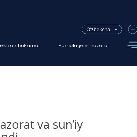
+
O’zbekcha
lektron hukumat
Komplayens nazorat
azorat va sun’iy
andi