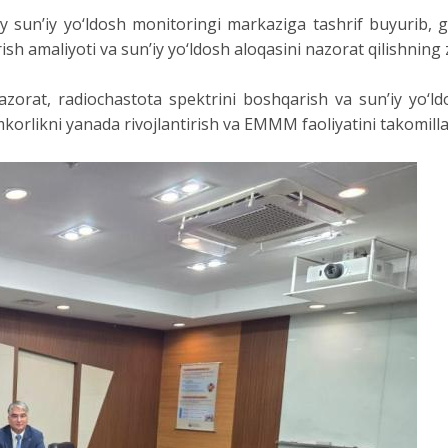
 sun’iy yo‘ldosh monitoringi markaziga tashrif buyurib, ge
rish amaliyoti va sun’iy yo‘ldosh aloqasini nazorat qilishning
orat, radiochastota spektrini boshqarish va sun’iy yo‘ldosh
korlikni yanada rivojlantirish va EMMM faoliyatini takomillas