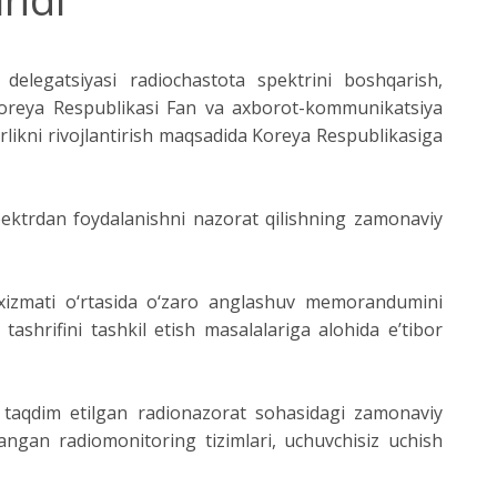
delegatsiyasi radiochastota spektrini boshqarish,
 Koreya Respublikasi Fan va axborot-kommunikatsiya
rlikni rivojlantirish maqsadida Koreya Respublikasiga
spektrdan foydalanishni nazorat qilishning zamonaviy
xizmati o‘rtasida o‘zaro anglashuv memorandumini
ashrifini tashkil etish masalalariga alohida e’tibor
n taqdim etilgan radionazorat sohasidagi zamonaviy
mlangan radiomonitoring tizimlari, uchuvchisiz uchish