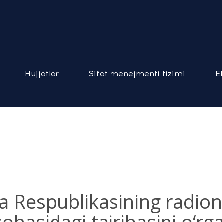
Hujjatlar
Sifat menejmenti tizimi
E
 Respublikasining radion
ohasidagi tajribasini o‘rg