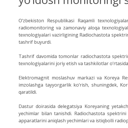
O‘zbekiston Respublikasi Raqamli texnologiyala
radiomonitoring va zamonaviy aloqa texnologiyal
texnologiyalari vazirligining Radiochastota spektr
tashrif buyurdi.
Tashrif davomida tomonlar radiochastota spektrini
texnologiyalarini joriy etish va tashkilotlar o‘rtasi
Elektromagnit moslashuv markazi va Koreya Res
imzolashga tayyorgarlik ko‘rish, shuningdek, Kore
qaratildi.
Dastur doirasida delegatsiya Koreyaning yetakch
yechimlar bilan tanishdi. Radiochastota spektrini 
apparatlarini aniqlash yechimlari va istiqbolli radiop