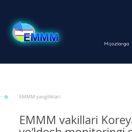
Mijozlarga
EMMM yangiliklari
EMMM vakillari Koreya
yo‘ldosh monitoringi s