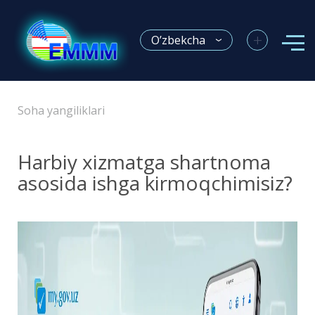
+
O’zbekcha
Soha yangiliklari
Harbiy xizmatga shartnoma
asosida ishga kirmoqchimisiz?