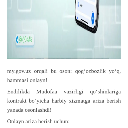
my.gov.uz orqali bu oson: qog‘ozbozlik yo‘q,
hammasi onlayn!
Endilikda Mudofaa vazirligi qo‘shinlariga
kontrakt bo‘yicha harbiy xizmatga ariza berish
yanada osonlashdi!
Onlayn ariza berish uchun: