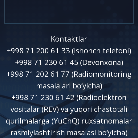
Kontaktlar
+998 71 200 61 33 (Ishonch telefoni)
+998 71 230 61 45 (Devonxonа)
+998 71 202 61 77 (Radiomonitoring
masalalari bo‘yicha)
+998 71 230 61 42 (Radioelektron
vositalar (REV) va yuqori chastotali
qurilmalarga (YuChQ) ruxsatnomalar
rasmiylashtirish masalasi bo‘yicha)