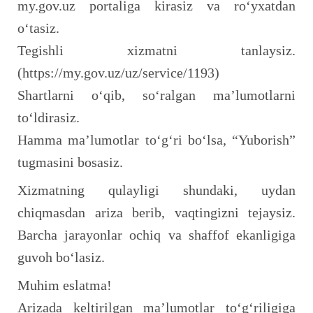
my.gov.uz portaliga kirasiz va ro‘yxatdan
o‘tasiz.
Tegishli xizmatni tanlaysiz.
(https://my.gov.uz/uz/service/1193)
Shartlarni o‘qib, so‘ralgan ma’lumotlarni
to‘ldirasiz.
Hamma ma’lumotlar to‘g‘ri bo‘lsa, “Yuborish”
tugmasini bosasiz.
Xizmatning qulayligi shundaki, uydan
chiqmasdan ariza berib, vaqtingizni tejaysiz.
Barcha jarayonlar ochiq va shaffof ekanligiga
guvoh bo‘lasiz.
Muhim eslatma!
Arizada keltirilgan ma’lumotlar to‘g‘riligiga