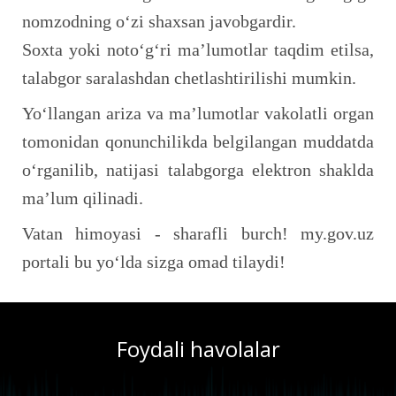
nomzodning o‘zi shaxsan javobgardir.
Soxta yoki noto‘g‘ri ma’lumotlar taqdim etilsa,
talabgor saralashdan chetlashtirilishi mumkin.
Yo‘llangan ariza va ma’lumotlar vakolatli organ
tomonidan qonunchilikda belgilangan muddatda
o‘rganilib, natijasi talabgorga elektron shaklda
ma’lum qilinadi.
Vatan himoyasi - sharafli burch! my.gov.uz
portali bu yo‘lda sizga omad tilaydi!
Foydali havolalar