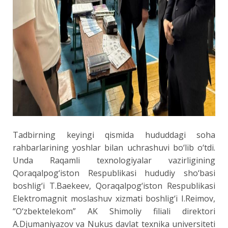
Tadbirning keyingi qismida hududdagi soha
rahbarlarining yoshlar bilan uchrashuvi bo‘lib o‘tdi.
Unda Raqamli texnologiyalar vazirligining
Qoraqalpog‘iston Respublikasi hududiy sho‘basi
boshlig‘i T.Baekeev, Qoraqalpog‘iston Respublikasi
Elektromagnit moslashuv xizmati boshlig‘i I.Reimov,
“O‘zbektelekom” AK Shimoliy filiali direktori
A.Djumaniyazov va Nukus davlat texnika universiteti