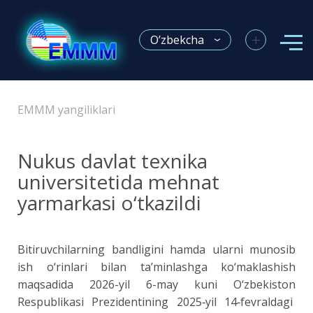
+
O’zbekcha
EMMM yangiliklari
Nukus davlat texnika
universitetida mehnat
yarmarkasi o‘tkazildi
Bitiruvchilarning bandligini hamda ularni munosib
ish o‘rinlari bilan ta’minlashga ko‘maklashish
maqsadida 2026-yil 6-may kuni O‘zbekiston
Respublikasi Prezidentining 2025‑yil 14‑fevraldagi