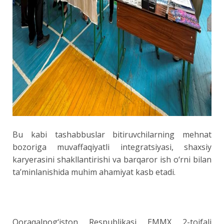
Bu kabi tashabbuslar bitiruvchilarning mehnat
bozoriga muvaffaqiyatli integratsiyasi, shaxsiy
karyerasini shakllantirishi va barqaror ish o‘rni bilan
ta’minlanishida muhim ahamiyat kasb etadi.
Qoraqalpog‘iston Respublikasi EMMX 2-toifali