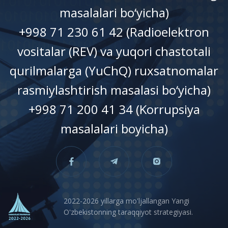
masalalari bo‘yicha)
+998 71 230 61 42 (Radioelektron
vositalar (REV) va yuqori chastotali
qurilmalarga (YuChQ) ruxsatnomalar
rasmiylashtirish masalasi bo‘yicha)
+998 71 200 41 34 (Korrupsiya
masalalari boyicha)
2022-2026 yillarga mo'ljallangan Yangi
O'zbekistonning taraqqiyot strategiyasi.