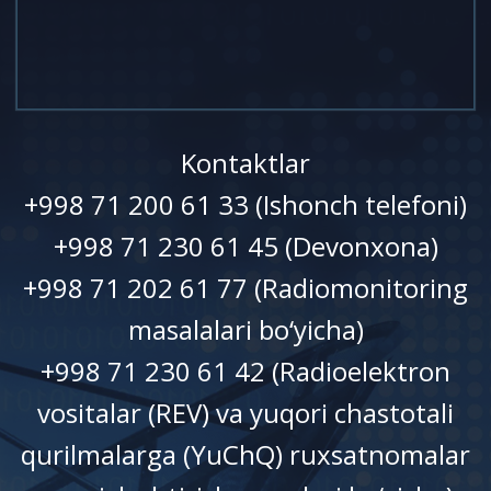
Kontaktlar
+998 71 200 61 33 (Ishonch telefoni)
+998 71 230 61 45 (Devonxonа)
+998 71 202 61 77 (Radiomonitoring
masalalari bo‘yicha)
+998 71 230 61 42 (Radioelektron
vositalar (REV) va yuqori chastotali
qurilmalarga (YuChQ) ruxsatnomalar