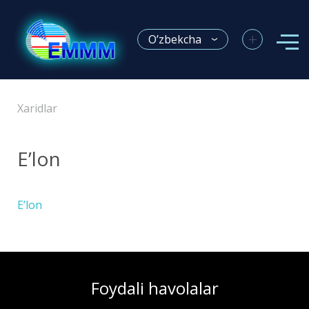
+
O’zbekcha
Xaridlar
E’lon
E’lon
Foydali havolalar