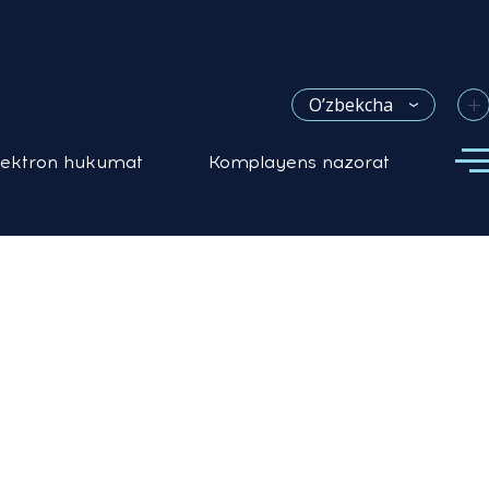
+
O’zbekcha
lektron hukumat
Komplayens nazorat