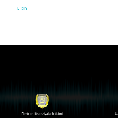
E'lon
Elektron litsenziyalash tizimi
Uzte