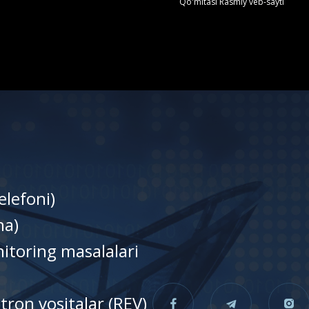
Qo'mitasi Rasmiy veb-sayti
elefoni)
nа)
itoring masalalari
tron vositalar (REV)