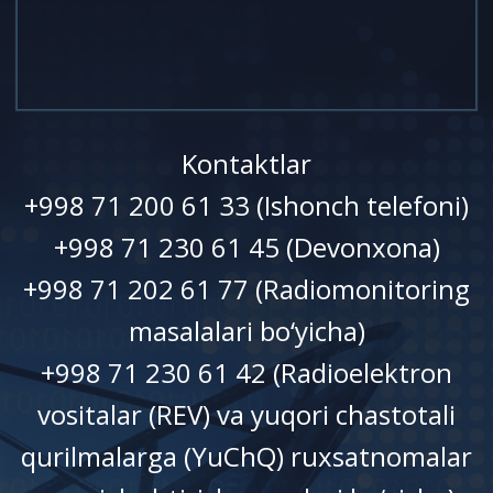
Kontaktlar
+998 71 200 61 33 (Ishonch telefoni)
+998 71 230 61 45 (Devonxonа)
+998 71 202 61 77 (Radiomonitoring
masalalari bo‘yicha)
+998 71 230 61 42 (Radioelektron
vositalar (REV) va yuqori chastotali
qurilmalarga (YuChQ) ruxsatnomalar