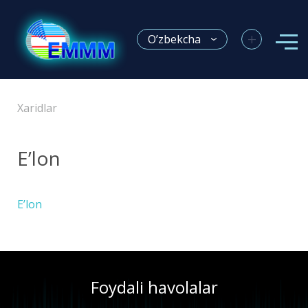
+
O’zbekcha
Xaridlar
E’lon
E’lon
Foydali havolalar