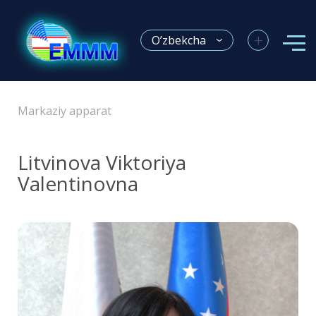
+
O’zbekcha
Markaziy apparat
Litvinova Viktoriya
Valentinovna