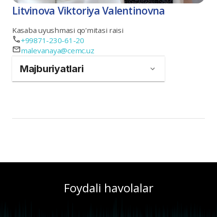
Litvinova Viktoriya Valentinovna
Kasaba uyushmasi qo'mitasi raisi
+99871-230-61-20
malevanaya@cemc.uz
Majburiyatlari
Foydali havolalar