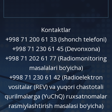
Kontaktlar
+998 71 200 61 33 (Ishonch telefoni)
+998 71 230 61 45 (Devonxonа)
+998 71 202 61 77 (Radiomonitoring
masalalari bo‘yicha)
+998 71 230 61 42 (Radioelektron
vositalar (REV) va yuqori chastotali
qurilmalarga (YuChQ) ruxsatnomalar
rasmiylashtirish masalasi bo‘yicha)