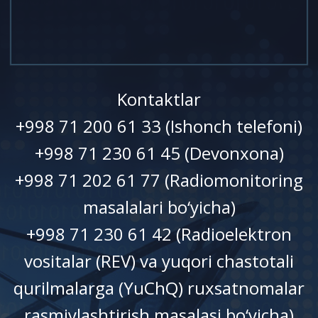
Kontaktlar
+998 71 200 61 33 (Ishonch telefoni)
+998 71 230 61 45 (Devonxonа)
+998 71 202 61 77 (Radiomonitoring
masalalari bo‘yicha)
+998 71 230 61 42 (Radioelektron
vositalar (REV) va yuqori chastotali
qurilmalarga (YuChQ) ruxsatnomalar
rasmiylashtirish masalasi bo‘yicha)