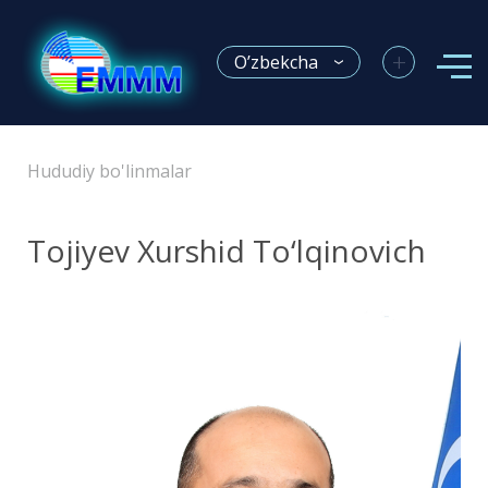
+
O’zbekcha
Hududiy bo'linmalar
Tojiyev Xurshid To‘lqinovich