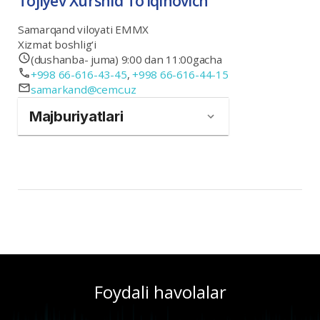
Tojiyev Xurshid To‘lqinovich
Samarqand viloyati EMMX
Xizmat boshlig‘i
(dushanba- juma) 9:00 dan 11:00gacha
+998 66-616-43-45
,
+998 66-616-44-15
samarkand@cemc.uz
Majburiyatlari
Foydali havolalar