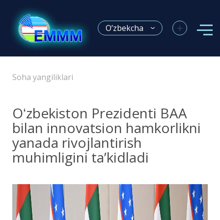
+
O’zbekcha
Soha yangiliklari
Oʻzbekiston Prezidenti BAA
bilan innovatsion hamkorlikni
yanada rivojlantirish
muhimligini taʼkidladi