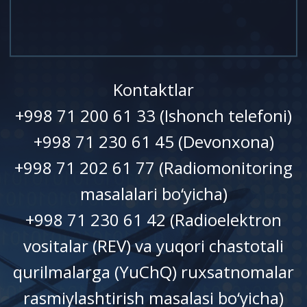
Kontaktlar
+998 71 200 61 33 (Ishonch telefoni)
+998 71 230 61 45 (Devonxonа)
+998 71 202 61 77 (Radiomonitoring
masalalari bo‘yicha)
+998 71 230 61 42 (Radioelektron
vositalar (REV) va yuqori chastotali
qurilmalarga (YuChQ) ruxsatnomalar
rasmiylashtirish masalasi bo‘yicha)