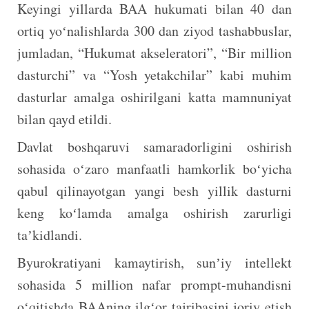
Keyingi yillarda BAA hukumati bilan 40 dan
ortiq yoʻnalishlarda 300 dan ziyod tashabbuslar,
jumladan, “Hukumat akseleratori”, “Bir million
dasturchi” va “Yosh yetakchilar” kabi muhim
dasturlar amalga oshirilgani katta mamnuniyat
bilan qayd etildi.
Davlat boshqaruvi samaradorligini oshirish
sohasida oʻzaro manfaatli hamkorlik boʻyicha
qabul qilinayotgan yangi besh yillik dasturni
keng koʻlamda amalga oshirish zarurligi
taʼkidlandi.
Byurokratiyani kamaytirish, sunʼiy intellekt
sohasida 5 million nafar prompt-muhandisni
oʻqitishda BAAning ilgʻor tajribasini joriy etish