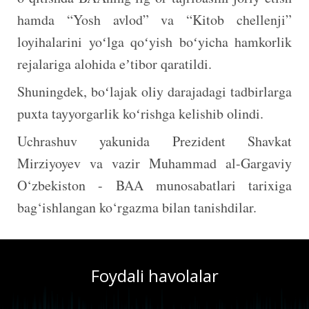
hamda “Yosh avlod” va “Kitob chellenji”
loyihalarini yoʻlga qoʻyish boʻyicha hamkorlik
rejalariga alohida eʼtibor qaratildi.
Shuningdek, boʻlajak oliy darajadagi tadbirlarga
puxta tayyorgarlik koʻrishga kelishib olindi.
Uchrashuv yakunida Prezident Shavkat
Mirziyoyev va vazir Muhammad al-Gargaviy
O‘zbekiston - BAA munosabatlari tarixiga
bag‘ishlangan ko‘rgazma bilan tanishdilar.
Foydali havolalar