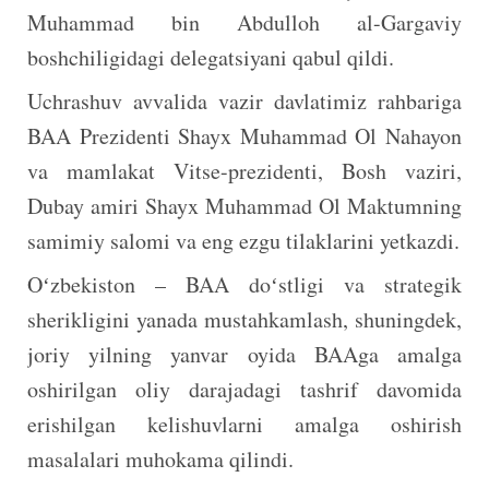
Muhammad bin Abdulloh al-Gargaviy
boshchiligidagi delegatsiyani qabul qildi.
Uchrashuv avvalida vazir davlatimiz rahbariga
BAA Prezidenti Shayx Muhammad Ol Nahayon
va mamlakat Vitse-prezidenti, Bosh vaziri,
Dubay amiri Shayx Muhammad Ol Maktumning
samimiy salomi va eng ezgu tilaklarini yetkazdi.
Oʻzbekiston – BAA doʻstligi va strategik
sherikligini yanada mustahkamlash, shuningdek,
joriy yilning yanvar oyida BAAga amalga
oshirilgan oliy darajadagi tashrif davomida
erishilgan kelishuvlarni amalga oshirish
masalalari muhokama qilindi.