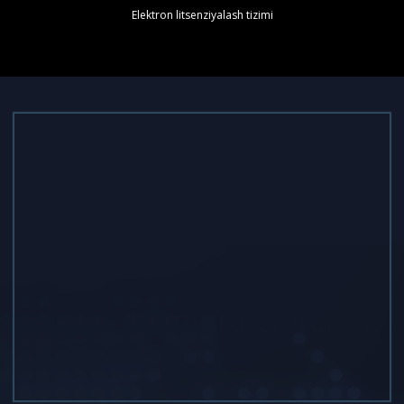
Elektron litsenziyalash tizimi