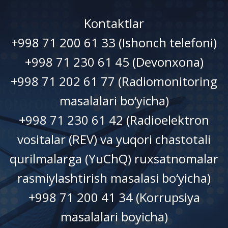
Kontaktlar
+998 71 200 61 33 (Ishonch telefoni)
+998 71 230 61 45 (Devonxonа)
+998 71 202 61 77 (Radiomonitoring
masalalari bo‘yicha)
+998 71 230 61 42 (Radioelektron
vositalar (REV) va yuqori chastotali
qurilmalarga (YuChQ) ruxsatnomalar
rasmiylashtirish masalasi bo‘yicha)
+998 71 200 41 34 (Korrupsiya
masalalari boyicha)