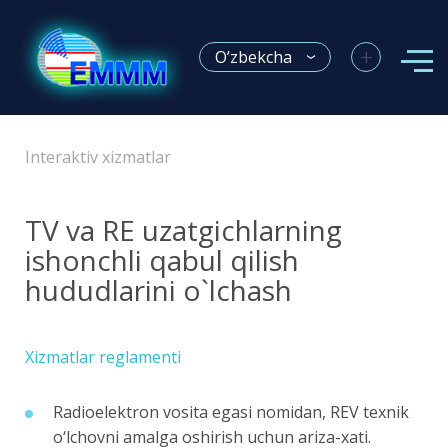
+
O’zbekcha
Interaktiv xizmatlar
TV va RE uzatgichlarning
ishonchli qabul qilish
hududlarini o`lchash
Xizmatlar reglamenti
Radioelektron vosita egasi nomidan, REV texnik
o‘lchovni amalga oshirish uchun ariza-xati.