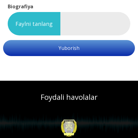
Biografiya
Faylni tanlang
Yuborish
Foydali havolalar