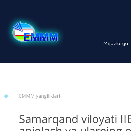
Mijozlarga
EMMM yangiliklari
Samarqand viloyati II
aniqlash va ularning ol