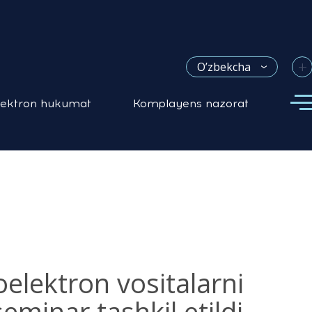
+
O’zbekcha
lektron hukumat
Komplayens nazorat
elektron vositalarni
eminar tashkil etildi