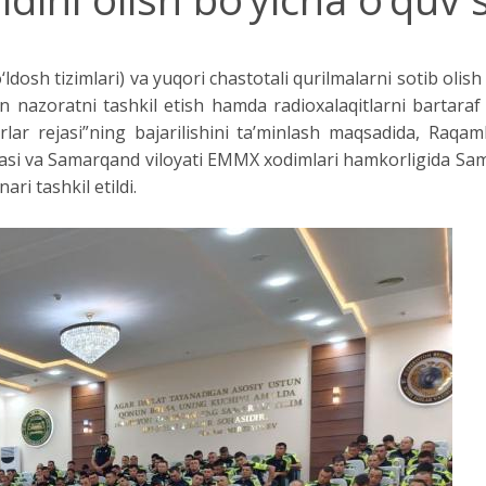
ldosh tizimlari) va yuqori chastotali qurilmalarni sotib olish (
an nazoratni tashkil etish hamda radioxalaqitlarni bartaraf
rlar rejasi”ning bajarilishini ta’minlash maqsadida, Raqam
asi va Samarqand viloyati EMMX xodimlari hamkorligida Samar
ri tashkil etildi.