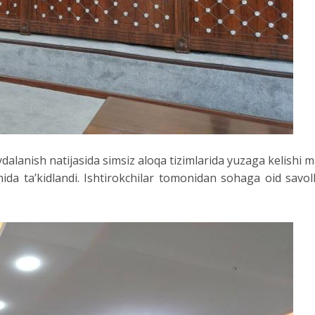
lanish natijasida simsiz aloqa tizimlarida yuzaga kelishi m
ohida ta’kidlandi. Ishtirokchilar tomonidan sohaga oid sav