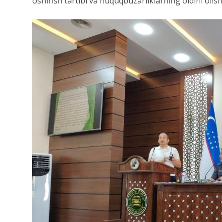
oshirish tartibi va huquqbuzarliklarning oldini olis