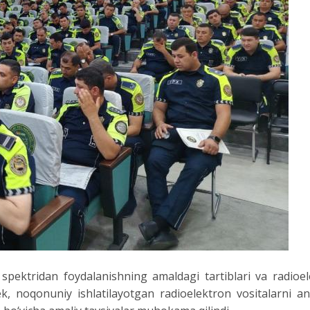
spektridan foydalanishning amaldagi tartiblari va radioele
k, noqonuniy ishlatilayotgan radioelektron vositalarni an