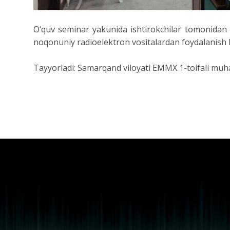
O‘quv seminar yakunida ishtirokchilar tomonidan 
noqonuniy radioelektron vositalardan foydalanish hol
Tayyorladi: Samarqand viloyati EMMX 1-toifali muh