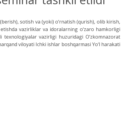
berish), sotish va (yoki) o‘rnatish (qurish), olib kirish,
 etishda vazirliklar va idoralarning o‘zaro hamkorligi
li texnologiyalar vazirligi huzuridagi O‘zkomnazorat
qand viloyati Ichki ishlar boshqarmasi Yo‘l harakati