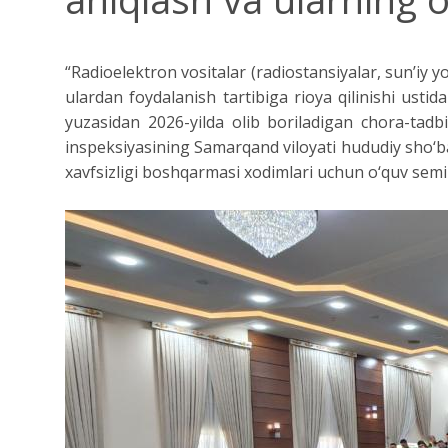
“Radioelektron vositalar (radiostansiyalar, sunʼiy yo‘
ulardan foydalanish tartibiga rioya qilinishi ustid
yuzasidan 2026-yilda olib boriladigan chora-tadbi
inspeksiyasining Samarqand viloyati hududiy sho‘b
xavfsizligi boshqarmasi xodimlari uchun o‘quv semina