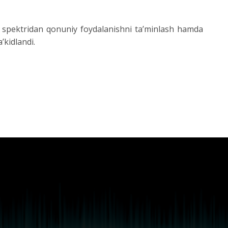
a spektridan qonuniy foydalanishni ta’minlash hamda
’kidlandi.