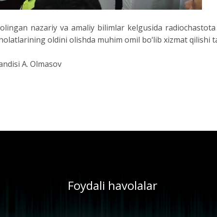
olingan nazariy va amaliy bilimlar kelgusida radiochastot
atlarining oldini olishda muhim omil bo‘lib xizmat qilishi ta
andisi A. Olmasov
Foydali havolalar