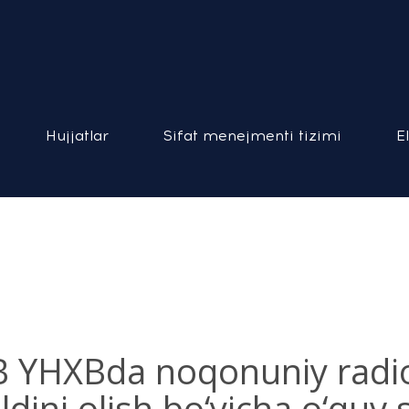
Hujjatlar
Sifat menejmenti tizimi
E
B YHXBda noqonuniy radio
dini olish bo‘yicha o‘quv s