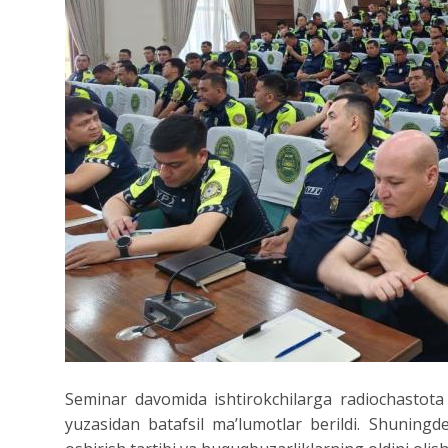
Seminar davomida ishtirokchilarga radiochastota 
yuzasidan batafsil ma’lumotlar berildi. Shuningde