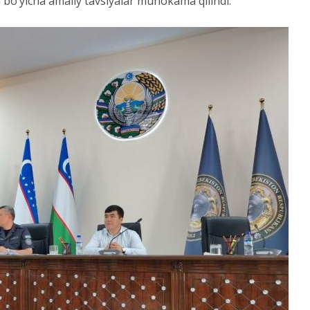
h bo‘yicha amaliy tavsiyalar muhokama qilindi.