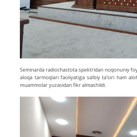
Seminarda radiochastota spektridan noqonuniy foyda
aloqa tarmoqlari faoliyatiga salbiy ta’siri ham al
muammolar yuzasidan fikr almashildi.