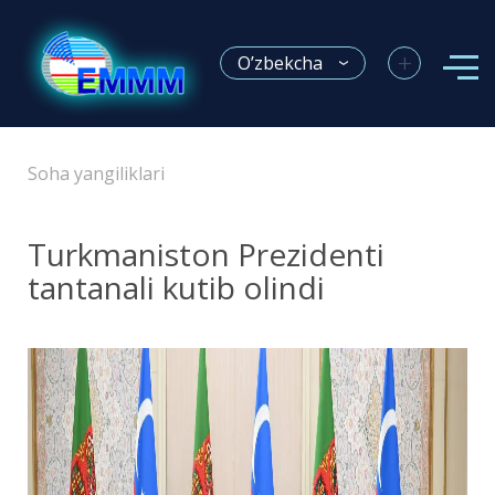
+
O’zbekcha
Soha yangiliklari
Turkmaniston Prezidenti
tantanali kutib olindi