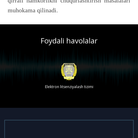
qirrali hamkorlikni chuqurlashtirish masalalari
muhokama qilinadi.
Foydali havolalar
Elektron litsenziyalash tizimi