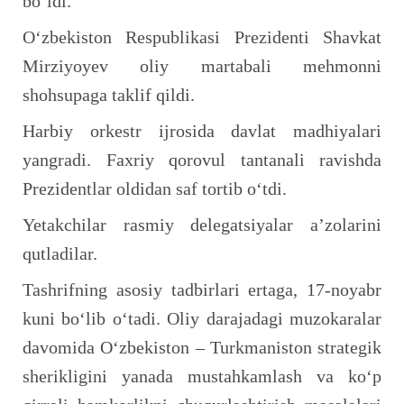
bo‘ldi.
O‘zbekiston Respublikasi Prezidenti Shavkat
Mirziyoyev oliy martabali mehmonni
shohsupaga taklif qildi.
Harbiy orkestr ijrosida davlat madhiyalari
yangradi. Faxriy qorovul tantanali ravishda
Prezidentlar oldidan saf tortib o‘tdi.
Yetakchilar rasmiy delegatsiyalar a’zolarini
qutladilar.
Tashrifning asosiy tadbirlari ertaga, 17-noyabr
kuni bo‘lib o‘tadi. Oliy darajadagi muzokaralar
davomida O‘zbekiston – Turkmaniston strategik
sherikligini yanada mustahkamlash va ko‘p