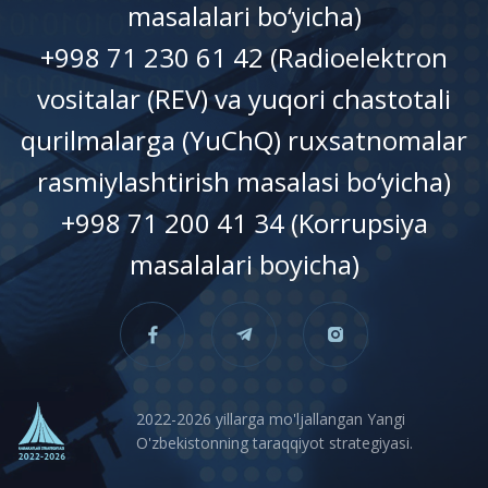
masalalari bo‘yicha)
+998 71 230 61 42 (Radioelektron
vositalar (REV) va yuqori chastotali
qurilmalarga (YuChQ) ruxsatnomalar
rasmiylashtirish masalasi bo‘yicha)
+998 71 200 41 34 (Korrupsiya
masalalari boyicha)
2022-2026 yillarga mo'ljallangan Yangi
O'zbekistonning taraqqiyot strategiyasi.