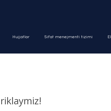
Hujjatlar
Sifat menejmenti tizimi
E
briklaymiz!