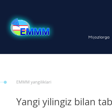
Mijozlarga
EMMM yangiliklari
Yangi yilingiz bilan ta