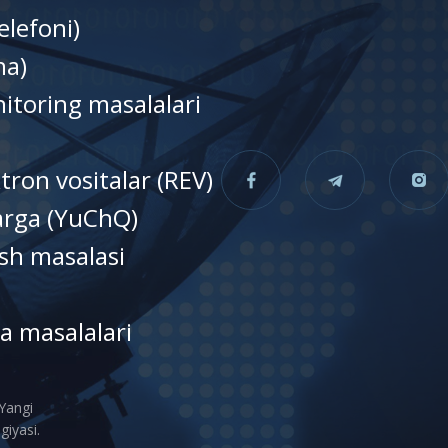
elefoni)
nа)
itoring masalalari
tron vositalar (REV)
larga (YuChQ)
sh masalasi
a masalalari
 Yangi
giyasi.