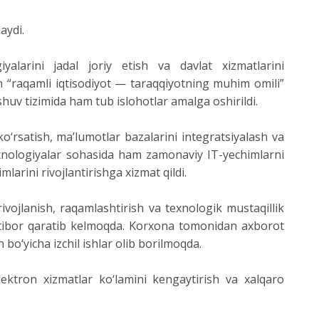
aydi.
alarini jadal joriy etish va davlat xizmatlarini
n “raqamli iqtisodiyot — taraqqiyotning muhim omili”
uv tizimida ham tub islohotlar amalga oshirildi.
ko‘rsatish, ma’lumotlar bazalarini integratsiyalash va
texnologiyalar sohasida ham zamonaviy IT-yechimlarni
arini rivojlantirishga xizmat qildi.
vojlanish, raqamlashtirish va texnologik mustaqillik
a e’tibor qaratib kelmoqda. Korxona tomonidan axborot
bo‘yicha izchil ishlar olib borilmoqda.
lektron xizmatlar ko‘lamini kengaytirish va xalqaro