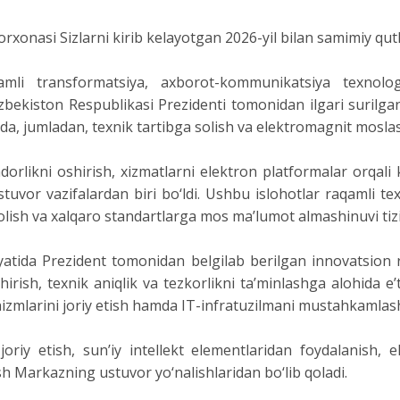
xonasi Sizlarni kirib kelayotgan 2026-yil bilan samimiy qutl
li transformatsiya, axborot-kommunikatsiya texnologiy
zbekiston Respublikasi Prezidenti tomonidan ilgari surilga
, jumladan, texnik tartibga solish va elektromagnit moslash
orlikni oshirish, xizmatlarni elektron platformalar orqali 
ustuvor vazifalardan biri bo‘ldi. Ushbu islohotlar raqamli 
lish va xalqaro standartlarga mos ma’lumot almashinuvi tiziml
tida Prezident tomonidan belgilab berilgan innovatsion ri
shirish, texnik aniqlik va tezkorlikni ta’minlashga alohid
nizmlarini joriy etish hamda IT-infratuzilmani mustahkamlash 
oriy etish, sun’iy intellekt elementlaridan foydalanish, e
sh Markazning ustuvor yo‘nalishlaridan bo‘lib qoladi.