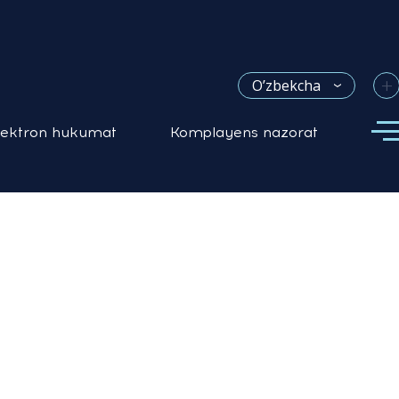
+
O’zbekcha
lektron hukumat
Komplayens nazorat