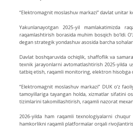
“Elektromagnit moslashuv markazi” davlat unitar kor
Yakunlanayotgan 2025-yil mamlakatimizda raqam
raqamlashtirish borasida muhim bosqich bo‘ldi. O‘
degan strategik yondashuv asosida barcha sohalarda
Davlat boshqaruvida ochiqlik, shaffoflik va samarad
texnik jarayonlarni avtomatlashtirish 2025-yilda 
tatbiq etish, raqamli monitoring, elektron hisobga o
“Elektromagnit moslashuv markazi” DUK o‘z faoliya
tamoyillariga tayangan holda, xizmatlar sifatini o
tizimlarini takomillashtirish, raqamli nazorat mexa
2026-yilda ham raqamli texnologiyalarni chuqur j
hamkorlikni raqamli platformalar orqali rivojlantiri