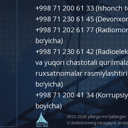
+998 71 200 61 33 (Ishonch t
+998 71 230 61 45 (Devonxo
+998 71 202 61 77 (Radiomon
bo‘yicha)
+998 71 230 61 42 (Radioelek
va yuqori chastotali qurilma
ruxsatnomalar rasmiylashtiri
bo‘yicha)
+998 71 200 41 34 (Korrupsiy
boyicha)
2022-2026 yillarga mo'ljallangan
O'zbekistonning taraqqiyot strate