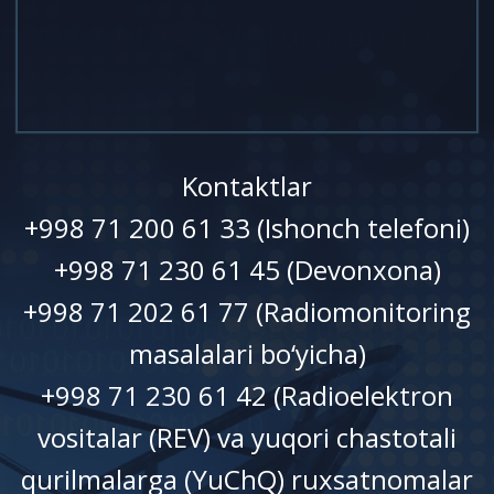
Kontaktlar
+998 71 200 61 33 (Ishonch telefoni)
+998 71 230 61 45 (Devonxonа)
+998 71 202 61 77 (Radiomonitoring
masalalari bo‘yicha)
+998 71 230 61 42 (Radioelektron
vositalar (REV) va yuqori chastotali
qurilmalarga (YuChQ) ruxsatnomalar