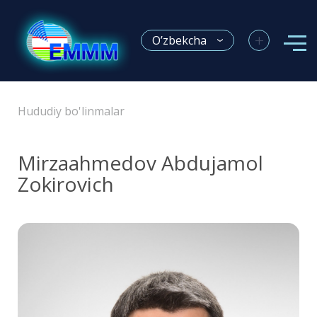
+
O’zbekcha
Hududiy bo'linmalar
Mirzaahmedov Abdujamol
Zokirovich