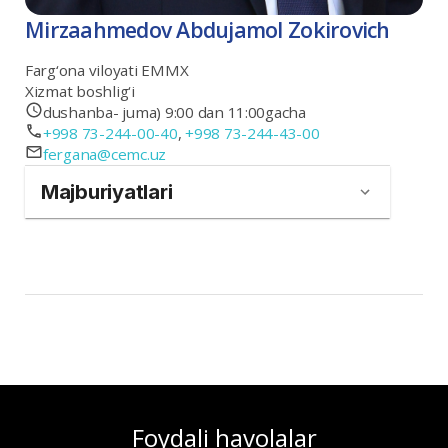
Mirzaahmedov Abdujamol Zokirovich
Farg‘ona viloyati EMMX
Xizmat boshlig‘i
dushanba- juma) 9:00 dan 11:00gacha
+998 73-244-00-40
,
+998 73-244-43-00
fergana@cemc.uz
Majburiyatlari
Foydali havolalar