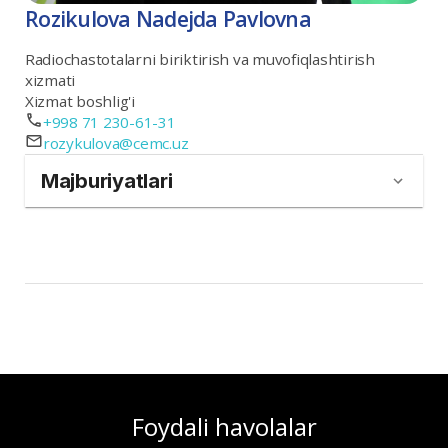
Rozikulova Nadejda Pavlovna
Radiochastotalarni biriktirish va muvofiqlashtirish
xizmati
Xizmat boshlig'i
+998 71 230-61-31
rozykulova@cemc.uz
Majburiyatlari
Foydali havolalar