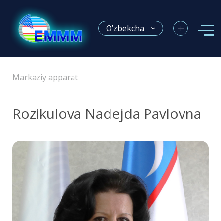
+
O’zbekcha
Markaziy apparat
Rozikulova Nadejda Pavlovna