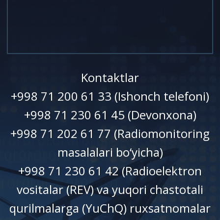
Kontaktlar
+998 71 200 61 33 (Ishonch telefoni)
+998 71 230 61 45 (Devonxonа)
+998 71 202 61 77 (Radiomonitoring
masalalari bo‘yicha)
+998 71 230 61 42 (Radioelektron
vositalar (REV) va yuqori chastotali
qurilmalarga (YuChQ) ruxsatnomalar