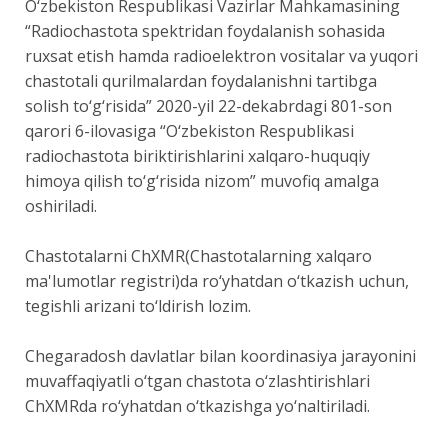
O‘zbekiston Respublikasi Vazirlar Mahkamasining
“Radiochastota spektridan foydalanish sohasida
ruxsat etish hamda radioelektron vositalar va yuqori
chastotali qurilmalardan foydalanishni tartibga
solish to‘g‘risida” 2020-yil 22-dekabrdagi 801-son
qarori 6-ilovasiga “O‘zbekiston Respublikasi
radiochastota biriktirishlarini xalqaro-huquqiy
himoya qilish to‘g‘risida nizom” muvofiq amalga
oshiriladi.
Chastotalarni ChXMR(Chastotalarning xalqaro
ma'lumotlar registri)da ro‘yhatdan o‘tkazish uchun,
tegishli arizani to‘ldirish lozim.
Chegaradosh davlatlar bilan koordinasiya jarayonini
muvaffaqiyatli o‘tgan chastota o‘zlashtirishlari
ChXMRda ro‘yhatdan o‘tkazishga yo‘naltiriladi.