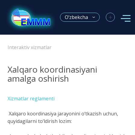
+
O’zbekcha
Interaktiv xizmatlar
Xalqaro koordinasiyani
amalga oshirish
Xizmatlar reglamenti
Xalqaro koordinasiya jarayonini o‘tkazish uchun,
quyidagilarni to‘ldirish lozim: