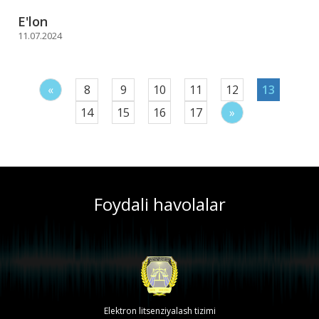
E'lon
11.07.2024
«
8
9
10
11
12
13
14
15
16
17
»
Foydali havolalar
Elektron litsenziyalash tizimi