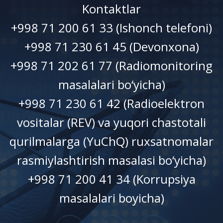
Kontaktlar
+998 71 200 61 33 (Ishonch telefoni)
+998 71 230 61 45 (Devonxonа)
+998 71 202 61 77 (Radiomonitoring
masalalari bo‘yicha)
+998 71 230 61 42 (Radioelektron
vositalar (REV) va yuqori chastotali
qurilmalarga (YuChQ) ruxsatnomalar
rasmiylashtirish masalasi bo‘yicha)
+998 71 200 41 34 (Korrupsiya
masalalari boyicha)