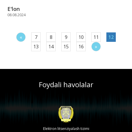
E'lon
08.08.2024
«
7
8
9
10
11
12
13
14
15
16
»
Foydali havolalar
Elektron litsenziyalash tizimi