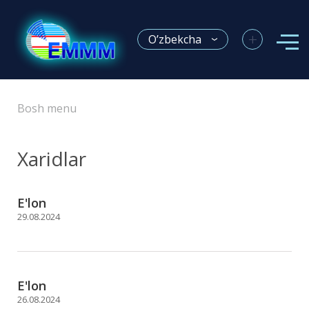
+
O’zbekcha
Bosh menu
Xaridlar
E'lon
29.08.2024
E'lon
26.08.2024