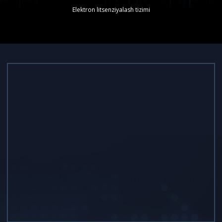
Elektron litsenziyalash tizimi