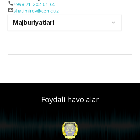
+998 71-202-61-65
shatimirov@cemc.uz
Majburiyatlari
Foydali havolalar