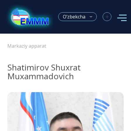
+
O’zbekcha
Markaziy apparat
Shatimirov Shuxrat
Muxammadovich