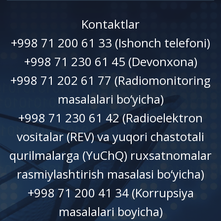
Kontaktlar
+998 71 200 61 33 (Ishonch telefoni)
+998 71 230 61 45 (Devonxonа)
+998 71 202 61 77 (Radiomonitoring
masalalari bo‘yicha)
+998 71 230 61 42 (Radioelektron
vositalar (REV) va yuqori chastotali
qurilmalarga (YuChQ) ruxsatnomalar
rasmiylashtirish masalasi bo‘yicha)
+998 71 200 41 34 (Korrupsiya
masalalari boyicha)