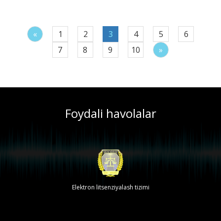
«
1
2
3
4
5
6
7
8
9
10
»
Foydali havolalar
Elektron litsenziyalash tizimi