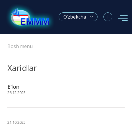
+
O’zbekcha
Bosh menu
Xaridlar
E’lon
26.12.2025
21.10.2025