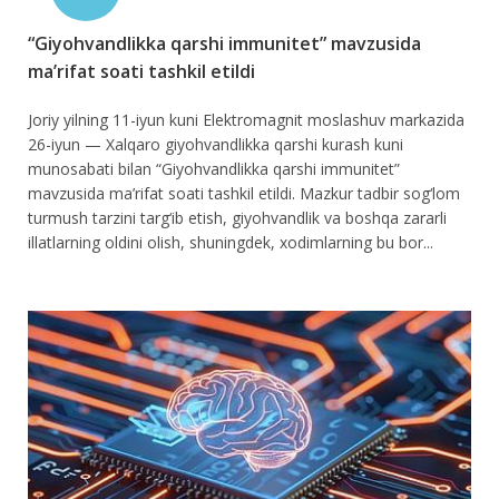
“Giyohvandlikka qarshi immunitet” mavzusida
ma’rifat soati tashkil etildi
Joriy yilning 11-iyun kuni Elektromagnit moslashuv markazida
26-iyun — Xalqaro giyohvandlikka qarshi kurash kuni
munosabati bilan “Giyohvandlikka qarshi immunitet”
mavzusida ma’rifat soati tashkil etildi. Mazkur tadbir sog‘lom
turmush tarzini targ‘ib etish, giyohvandlik va boshqa zararli
illatlarning oldini olish, shuningdek, xodimlarning bu bor...