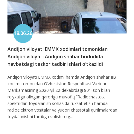
18.06.26
Andijon viloyati EMMX xodimlari tomonidan
Andijon viloyati Andijon shahar hududida
navbatdagi tezkor tadbir ishlari o‘tkazildi
Andijon viloyati EMMX xodimi hamda Andijon shahar IIB
xodimi tomonidan O‘zbekiston Respublikasi Vazirlar
Mahkamasining 2020-yil 22-dekabrdagi 801-son bilan
ro‘yxatga olingan qaroriga muvofiq “Radiochastota
spektridan foydalanish sohasida ruxsat etish hamda
radioelektron vositalar va yuqori chastotali qurilmalardan
foydalanishni tartibga solish toʻg...