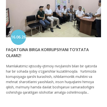
16.06.26
FAQATGINA BIRGA KORRUPSIYANI TO‘XTATA
OLAMIZ!
Mamlakatimiz iqtisodiy-ijtimoiy rivojlanishi bilan bir qatorda
har bir sohada ijobiy o‘zgarishlar kuzatilmoqda. Yurtimizda
korrupsiyaga qarshi kurashish, ishbilarmonlik muhitini va
mehnat sharoitlarini yaxshilash, inson huquqlarini himoya
qilish, ma’muriy hamda davlat boshqaruvi samaradorligini
oshirishga qaratilgan islohotlar amalga oshirilmoqda...