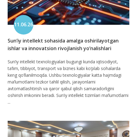
11.06.26
Sun’iy intellekt sohasida amalga oshirilayotgan
ishlar va innovatsion rivojlanish yo‘nalishlari
Sun’iy intellekt texnologiyalari bugungi kunda iqtisodiyot,
ta’lim, tibbiyot, transport va biznes kabi ko‘plab sohalarda
keng qo‘llanilmoqda. Ushbu texnologiyalar katta hajmdagi
ma’lumotlarni tezkor tahlil qilish, jarayonlarni
avtomatlashtirish va qaror qabul qilish samaradorligini
oshirish imkonini beradi. Sun’iy intellekt tizimlari ma’lumotlarni
...