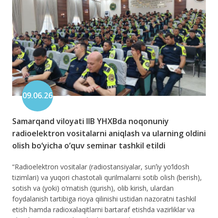
09.06.26
Samarqand viloyati IIB YHXBda noqonuniy
radioelektron vositalarni aniqlash va ularning oldini
olish bo‘yicha o‘quv seminar tashkil etildi
“Radioelektron vositalar (radiostansiyalar, sunʼiy yo‘ldosh
tizimlari) va yuqori chastotali qurilmalarni sotib olish (berish),
sotish va (yoki) o‘rnatish (qurish), olib kirish, ulardan
foydalanish tartibiga rioya qilinishi ustidan nazoratni tashkil
etish hamda radioxalaqitlarni bartaraf etishda vazirliklar va