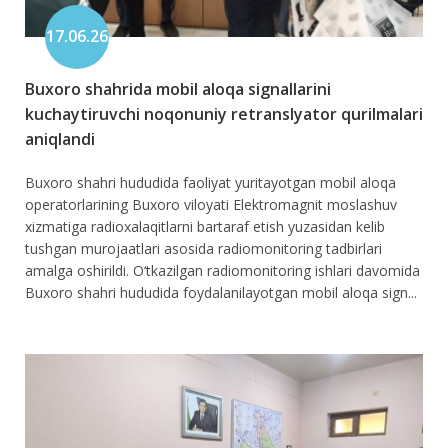
17.06.26
Buxoro shahrida mobil aloqa signallarini
kuchaytiruvchi noqonuniy retranslyator qurilmalari
aniqlandi
Buxoro shahri hududida faoliyat yuritayotgan mobil aloqa
operatorlarining Buxoro viloyati Elektromagnit moslashuv
xizmatiga radioxalaqitlarni bartaraf etish yuzasidan kelib
tushgan murojaatlari asosida radiomonitoring tadbirlari
amalga oshirildi. O‘tkazilgan radiomonitoring ishlari davomida
Buxoro shahri hududida foydalanilayotgan mobil aloqa sign...