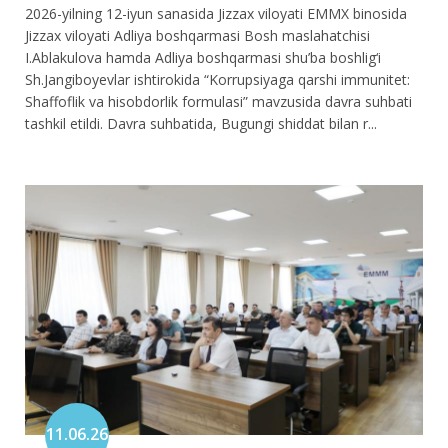
2026-yilning 12-iyun sanasida Jizzax viloyati EMMX binosida
Jizzax viloyati Adliya boshqarmasi Bosh maslahatchisi
I.Ablakulova hamda Adliya boshqarmasi shu’ba boshlig‘i
Sh.Jangiboyevlar ishtirokida “Korrupsiyaga qarshi immunitet:
Shaffoflik va hisobdorlik formulasi” mavzusida davra suhbati
tashkil etildi. Davra suhbatida, Bugungi shiddat bilan r...
11.06.26