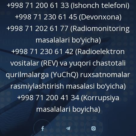
+998 71 200 61 33 (Ishonch telefoni)
+998 71 230 61 45 (Devonxonа)
+998 71 202 61 77 (Radiomonitoring
masalalari bo‘yicha)
+998 71 230 61 42 (Radioelektron
vositalar (REV) va yuqori chastotali
qurilmalarga (YuChQ) ruxsatnomalar
rasmiylashtirish masalasi bo‘yicha)
+998 71 200 41 34 (Korrupsiya
masalalari boyicha)