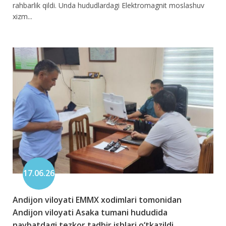
rahbarlik qildi. Unda hududlardagi Elektromagnit moslashuv
xizm...
17.06.26
Andijon viloyati EMMX xodimlari tomonidan
Andijon viloyati Asaka tumani hududida
navbatdagi tezkor tadbir ishlari o‘tkazildi