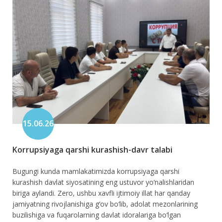
15.06.26
Korrupsiyaga qarshi kurashish-davr talabi
Bugungi kunda mamlakatimizda korrupsiyaga qarshi
kurashish davlat siyosatining eng ustuvor yo‘nalishlaridan
biriga aylandi. Zero, ushbu xavfli ijtimoiy illat har qanday
jamiyatning rivojlanishiga g‘ov bo‘lib, adolat mezonlarining
buzilishiga va fuqarolarning davlat idoralariga bo‘lgan