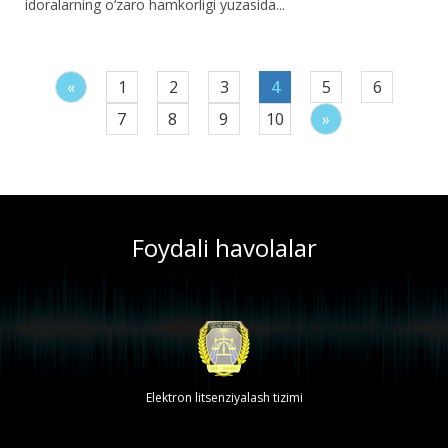
idoralarning o‘zaro hamkorligi yuzasida...
«
1
2
3
4
5
6
7
8
9
10
»
Foydali havolalar
Uztelecom — Milliy operator