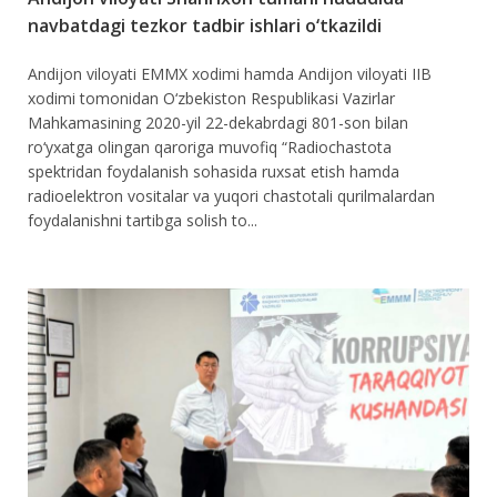
navbatdagi tezkor tadbir ishlari o‘tkazildi
Andijon viloyati EMMX xodimi hamda Andijon viloyati IIB
xodimi tomonidan O‘zbekiston Respublikasi Vazirlar
Mahkamasining 2020-yil 22-dekabrdagi 801-son bilan
ro‘yxatga olingan qaroriga muvofiq “Radiochastota
spektridan foydalanish sohasida ruxsat etish hamda
radioelektron vositalar va yuqori chastotali qurilmalardan
foydalanishni tartibga solish to...