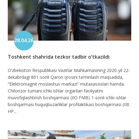
28.04.26
Toshkent shahrida tezkor tadbir o‘tkazildi
O‘zbekiston Respublikasi Vazirlar Mahkamasining 2020-yil 22-
dekabrdagi 801-sonli Qarori ijrosini ta’minlash maqsadida,
“Elektromagnit moslashuv markazi” mutaxassislari hamda
Chilonzor tumani ichki ishlar organlari faoliyatini
muvofiqlashtirish boshqarmasi (IIO FMB) 1-sonli ichki ishlar
boshqarmasi huquqbuzarliklar profilaktikasi boshqarmasi (IIB
HP...