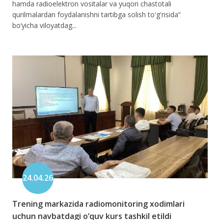
hamda radioelektron vositalar va yuqori chastotali
qurilmalardan foydalanishni tartibga solish toʻgʻrisida”
bo‘yicha viloyatdag...
24.04.26
Trening markazida radiomonitoring xodimlari
uchun navbatdagi o‘quv kurs tashkil etildi