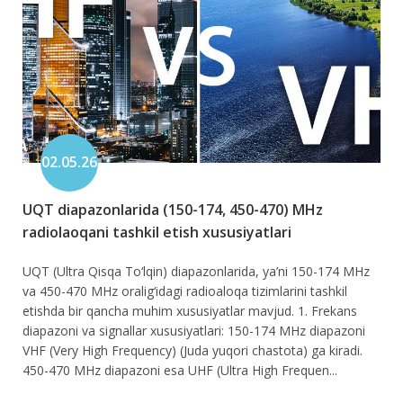
02.05.26
UQT diapazonlarida (150-174, 450-470) MHz
radiolaoqani tashkil etish xususiyatlari
UQT (Ultra Qisqa To‘lqin) diapazonlarida, ya’ni 150-174 MHz
va 450-470 MHz oralig‘idagi radioaloqa tizimlarini tashkil
etishda bir qancha muhim xususiyatlar mavjud. 1. Frekans
diapazoni va signallar xususiyatlari: 150-174 MHz diapazoni
VHF (Very High Frequency) (Juda yuqori chastota) ga kiradi.
450-470 MHz diapazoni esa UHF (Ultra High Frequen...