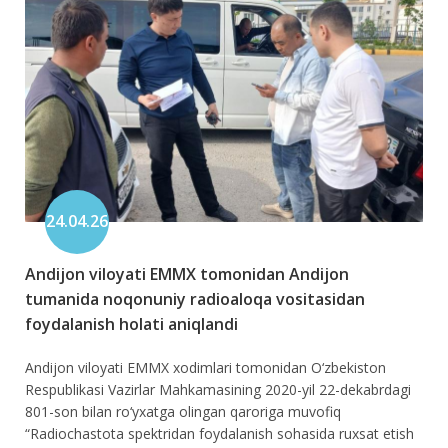
24.04.26
Andijon viloyati EMMX tomonidan Andijon
tumanida noqonuniy radioaloqa vositasidan
foydalanish holati aniqlandi
Andijon viloyati EMMX xodimlari tomonidan O‘zbekiston
Respublikasi Vazirlar Mahkamasining 2020-yil 22-dekabrdagi
801-son bilan ro‘yxatga olingan qaroriga muvofiq
“Radiochastota spektridan foydalanish sohasida ruxsat etish