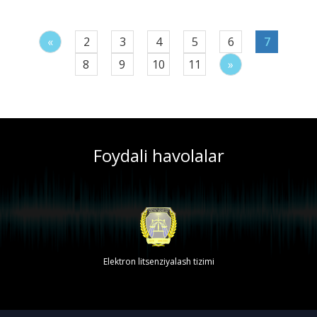
«
2
3
4
5
6
7
8
9
10
11
»
Foydali havolalar
Elektron litsenziyalash tizimi