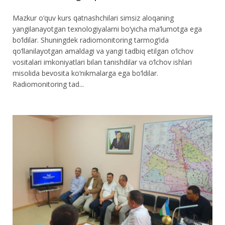
Mazkur o‘quv kurs qatnashchilari simsiz aloqaning
yangilanayotgan texnologiyalarni bo‘yicha ma’lumotga ega
bo‘ldilar. Shuningdek radiomonitoring tarmog‘ida
qo‘llanilayotgan amaldagi va yangi tadbiq etilgan o‘lchov
vositalari imkoniyatlari bilan tanishdilar va o‘lchov ishlari
misolida bevosita ko‘nikmalarga ega bo‘ldilar.
Radiomonitoring tad...