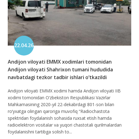
22.04.26
Andijon viloyati EMMX xodimlari tomonidan
Andijon viloyati Shahrixon tumani hududida
navbatdagi tezkor tadbir ishlari o‘tkazildi
Andijon viloyati EMMX xodimi hamda Andijon viloyati IIB
xodimi tomonidan O‘zbekiston Respublikasi Vazirlar
Mahkamasining 2020-yil 22-dekabrdagi 801-son bilan
ro‘yxatga olingan qaroriga muvofiq “Radiochastota
spektridan foydalanish sohasida ruxsat etish hamda
radioelektron vositalar va yuqori chastotali qurilmalardan
foydalanishni tartibga solish to...