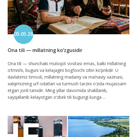
05.05.26
Ona tili — millatning ko‘zgusidir
Ona tili — shunchaki muloqot vositasi emas, balki millatning
o‘tmishi, buguni va kelajagini bog‘lovchi oltin ko‘prikdir. U
davlatimiz timsoli, millatning madaniy va ma’naviy xazinasi,
xalqimizning urf-odatlari va turmush tarzini o‘zida mujassam
etgan jonli tarixdir. Ming yillar davomida shakllanib,
sayqallanib kelayotgan o‘zbek tili bugungi kunga ...