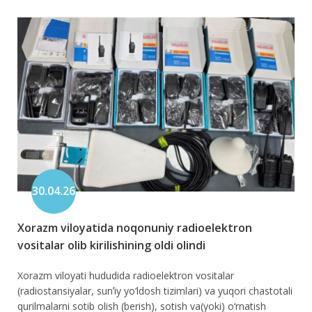
30.04.26
Xorazm viloyatida noqonuniy radioelektron
vositalar olib kirilishining oldi olindi
Xorazm viloyati hududida radioelektron vositalar
(radiostansiyalar, sunʼiy yo‘ldosh tizimlari) va yuqori chastotali
qurilmalarni sotib olish (berish), sotish va(yoki) o‘rnatish