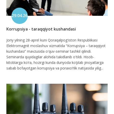
29.04.26
Korrupsiya - taraqqiyot kushandasi
Joriy yilning 28-aprel kuni Qoraqalpogʻiston Respublikasi
Elektromagnit moslashuv xizmatida “Korrupsiya – taraqqiyot
kushandasi” mavzusida oʻquv-seminar tashkil qilindi.
Seminarda quyidagilar alohida takidlanib oʻtildi. Hisob-
kitoblarga ko‘ra, hozirgi kunda dunyoda ko‘plab jinoyatlarga
sabab bo‘layotgan korrupsiya va poraxo‘rlik natijasida yilig...