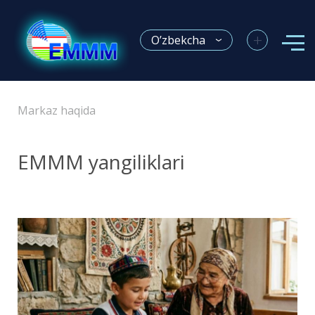
+
O’zbekcha
Markaz haqida
EMMM yangiliklari