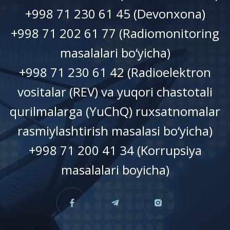
+998 71 230 61 45 (Devonxonа)
+998 71 202 61 77 (Radiomonitoring
masalalari bo‘yicha)
+998 71 230 61 42 (Radioelektron
vositalar (REV) va yuqori chastotali
qurilmalarga (YuChQ) ruxsatnomalar
rasmiylashtirish masalasi bo‘yicha)
+998 71 200 41 34 (Korrupsiya
masalalari boyicha)