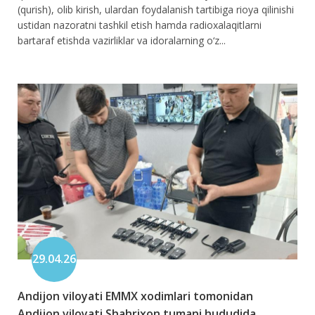
(qurish), olib kirish, ulardan foydalanish tartibiga rioya qilinishi
ustidan nazoratni tashkil etish hamda radioxalaqitlarni
bartaraf etishda vazirliklar va idoralarning o‘z...
29.04.26
Andijon viloyati EMMX xodimlari tomonidan
Andijon viloyati Shahrixon tumani hududida