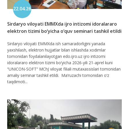
22.04.26
Sirdaryo viloyati EMMXda ijro intizomi idoralararo
elektron tizimi bo‘yicha o‘quv seminari tashkil etildi
Sirdaryo viloyati EMMXda ish samaradorligini yanada
yaxshilash, elektron hujjatlar bilan ishlashda xodimlar
tomonidan foydalanilayotgan edo.ijro.uz ijro intizomi
idoralararo elektron tizimi bo‘yicha 2026-yili 21-aprel kuni
“UNICON-SOFT” MChJ viloyat filiali mutaxassislari tomonidan
amaliy seminar tashkil etildi. Ma’ruzachi tomonidan o‘z
taqdimoti...