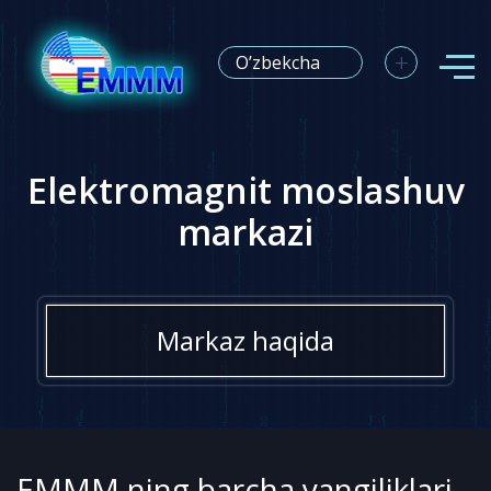
+
O’zbekcha
Elektromagnit moslashuv
markazi
Markaz haqida
EMMM ning barcha yangiliklari