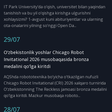
IT Park University’da o‘qish, universitet bilan yaqindan
tanishish va bu yil o‘qishga kirishga ulgurishni
xohlaysizmi? 1-avgust kuni abituriyentlar va ularning
ota-onalarini yilning so‘nggi Open Da...
29/07
O‘zbekistonlik yoshlar Chicago Robot
Invitational 2026 musobaqasida bronza
medalini qo‘lga kiritdi
AQShda robototexnika bo‘yicha o‘tkazilgan nufuzli
Chicago Robot Invitational (CRI) 2026 xalqaro turnirida
O‘zbekistonning The Reckless jamoasi bronza medalini
qo‘lga kiritdi. Mazkur musobaqa roboto...
28/07