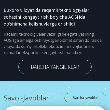
Buxoro viloyatida raqamli texnologiyalar
sohasini kengaytirish bo‘yicha AQSHda
qo‘shimcha kelishuvlarga erishildi
Raqamli texnologiyalar vazirligi delegatsiyasining
AQSHga amalga oshirayotgan xizmat safari doirasida
viloyatda sun’iy intellekt ekotizimini rivojlantirish,
xizmatlar eksportini kengaytirish hamda y...
BARCHA YANGILIKLAR
Savol-Javoblar
Barcha-javoblar