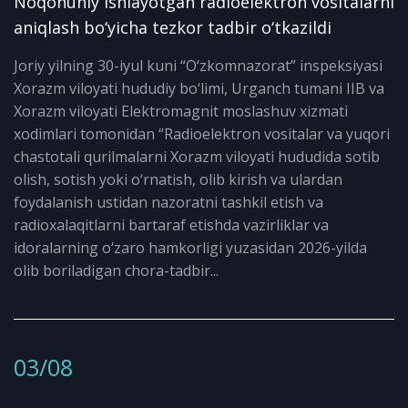
Noqonuniy ishlayotgan radioelektron vositalarni
aniqlash bo‘yicha tezkor tadbir o‘tkazildi
Joriy yilning 30-iyul kuni “O‘zkomnazorat” inspeksiyasi
Xorazm viloyati hududiy bo‘limi, Urganch tumani IIB va
Xorazm viloyati Elektromagnit moslashuv xizmati
xodimlari tomonidan “Radioelektron vositalar va yuqori
chastotali qurilmalarni Xorazm viloyati hududida sotib
olish, sotish yoki o‘rnatish, olib kirish va ulardan
foydalanish ustidan nazoratni tashkil etish va
radioxalaqitlarni bartaraf etishda vazirliklar va
idoralarning o‘zaro hamkorligi yuzasidan 2026-yilda
olib boriladigan chora-tadbir...
03/08